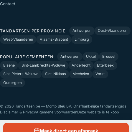
Contact
TANDARTSEN PER PROVINCIE:
Antwerpen
Oost-Vlaanderen
West-Vlaanderen
Vlaams-Brabant
Limburg
POPULAIRE GEMEENTEN:
Antwerpen
Ukkel
Brussel
Elsene
Sint-Lambrechts-Woluwe
Anderlecht
Etterbeek
Sint-Pieters-Woluwe
Sint-Niklaas
Mechelen
Vorst
Oudergem
© 2026 Tandartsen.be — Monto Bleu BV. Onafhankelijke tandartsengids.
Disclaimer & Privacy
Algemene voorwaarden
Deze website is te koop
Maak direct een afspraak