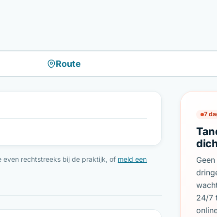
Route
7 da
Tan
dich
even rechtstreeks bij de praktijk, of
meld een
Geen 
dring
wach
24/7 
onlin