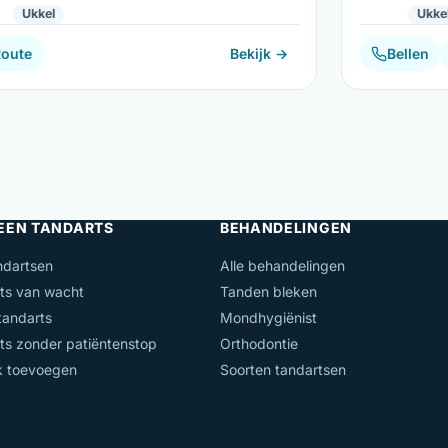
Ukkel
Ukke
Route
Bekijk →
Bellen
 EEN TANDARTS
BEHANDELINGEN
ndartsen
Alle behandelingen
ts van wacht
Tanden bleken
andarts
Mondhygiënist
ts zonder patiëntenstop
Orthodontie
jk toevoegen
Soorten tandartsen