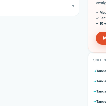
vesti
▾
✓ Met
✓ Een
✓ 10 
M
SNEL 
Tanda
Tanda
Tanda
Tande