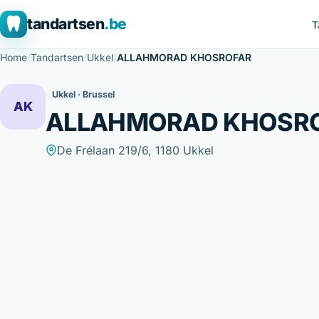
tandartsen
.be
T
Home
/
Tandartsen
/
Ukkel
/
ALLAHMORAD KHOSROFAR
Ukkel · Brussel
AK
ALLAHMORAD KHOSR
De Frélaan 219/6, 1180 Ukkel