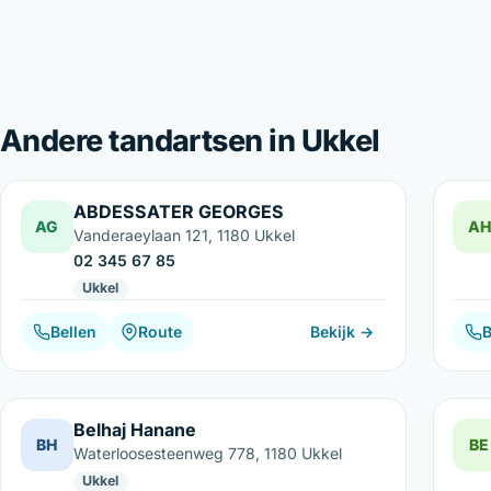
Andere tandartsen in Ukkel
ABDESSATER GEORGES
AG
AH
Vanderaeylaan 121, 1180 Ukkel
02 345 67 85
Ukkel
Bellen
Route
Bekijk →
B
Belhaj Hanane
BH
BE
Waterloosesteenweg 778, 1180 Ukkel
Ukkel