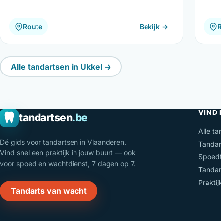
Route
Bekijk →
Alle tandartsen in Ukkel →
VIND
tandartsen
.be
Alle ta
Dé gids voor tandartsen in Vlaanderen.
Tandar
Vind snel een praktijk in jouw buurt — ook
Spoedt
voor spoed en wachtdienst, 7 dagen op 7.
Tandar
Prakti
Tandarts van wacht