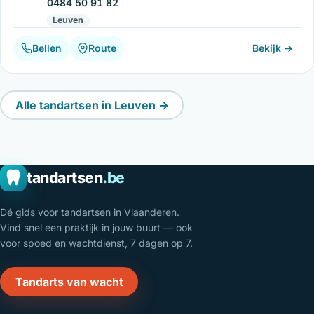
0484 50 91 82
Leuven
Bellen
Route
Bekijk →
Alle tandartsen in Leuven →
tandartsen
.be
Dé gids voor tandartsen in Vlaanderen.
Vind snel een praktijk in jouw buurt — ook
voor spoed en wachtdienst, 7 dagen op 7.
Tandarts van wacht