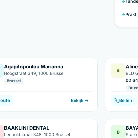
Tande
Prakt
Agapitopoulou Marianna
Aline
M
A
Hoogstraat 349, 1000 Brussel
BLD G
02 64
Brussel
Brus
Route
Bekijk →
Bellen
BAAKLINI DENTAL
BAY
B
Leopoldstraat 348, 1000 Brussel
Stalkr