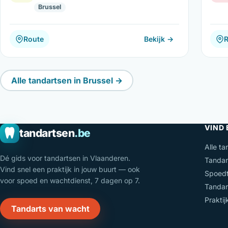
Brussel
Route
Bekijk →
Alle tandartsen in Brussel →
VIND
tandartsen
.be
Alle ta
Dé gids voor tandartsen in Vlaanderen.
Tandar
Vind snel een praktijk in jouw buurt — ook
Spoedt
voor spoed en wachtdienst, 7 dagen op 7.
Tandar
Prakti
Tandarts van wacht