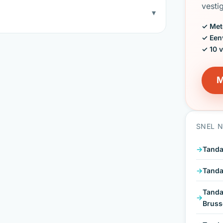
vesti
▾
✓ Met
✓ Een
✓ 10 
M
SNEL 
Tanda
Tanda
Tanda
Bruss