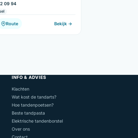
2 09 94
sel
Route
Bekijk →
INFO & ADVIES
Klachten
Wat kost de tandarts?
Hoe tandenpoetsen?
Beste tandpasta
Elektrische tandenborstel
Over ons
Contact