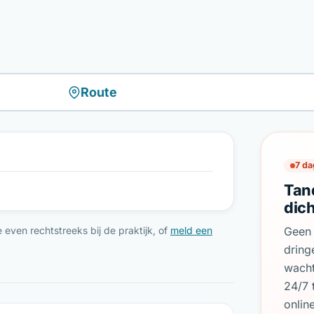
Route
7 da
Tan
dich
even rechtstreeks bij de praktijk, of
meld een
Geen 
dring
wach
24/7 
onlin