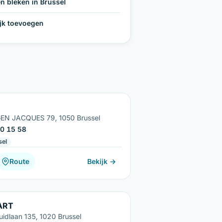
n bleken in Brussel
ijk toevoegen
EN JACQUES 79, 1050 Brussel
0 15 58
sel
Route
Bekijk →
ART
uidlaan 135, 1020 Brussel