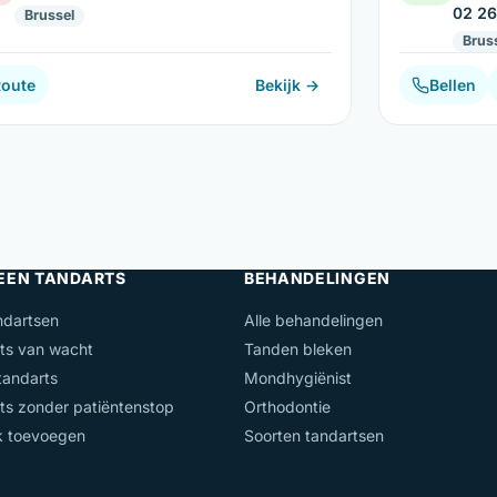
02 26
Brussel
Brus
Route
Bekijk →
Bellen
 EEN TANDARTS
BEHANDELINGEN
ndartsen
Alle behandelingen
ts van wacht
Tanden bleken
andarts
Mondhygiënist
ts zonder patiëntenstop
Orthodontie
jk toevoegen
Soorten tandartsen