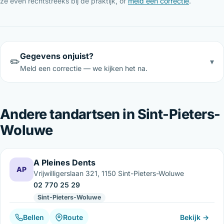
ze even rechtstreeks bij de praktijk, of
meld een correctie
.
Gegevens onjuist?
✏️
▾
Meld een correctie — we kijken het na.
Andere tandartsen in Sint-Pieters-
Woluwe
A Pleines Dents
AP
Vrijwilligerslaan 321, 1150 Sint-Pieters-Woluwe
02 770 25 29
Sint-Pieters-Woluwe
Bellen
Route
Bekijk →