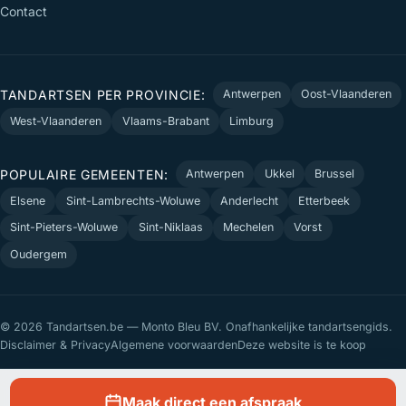
Contact
TANDARTSEN PER PROVINCIE:
Antwerpen
Oost-Vlaanderen
West-Vlaanderen
Vlaams-Brabant
Limburg
POPULAIRE GEMEENTEN:
Antwerpen
Ukkel
Brussel
Elsene
Sint-Lambrechts-Woluwe
Anderlecht
Etterbeek
Sint-Pieters-Woluwe
Sint-Niklaas
Mechelen
Vorst
Oudergem
© 2026 Tandartsen.be — Monto Bleu BV. Onafhankelijke tandartsengids.
Disclaimer & Privacy
Algemene voorwaarden
Deze website is te koop
Maak direct een afspraak