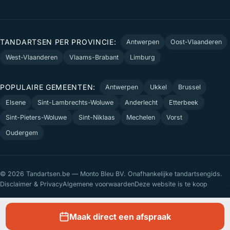
TANDARTSEN PER PROVINCIE:
Antwerpen
Oost-Vlaanderen
West-Vlaanderen
Vlaams-Brabant
Limburg
POPULAIRE GEMEENTEN:
Antwerpen
Ukkel
Brussel
Elsene
Sint-Lambrechts-Woluwe
Anderlecht
Etterbeek
Sint-Pieters-Woluwe
Sint-Niklaas
Mechelen
Vorst
Oudergem
© 2026 Tandartsen.be — Monto Bleu BV. Onafhankelijke tandartsengids.
Disclaimer & Privacy
Algemene voorwaarden
Deze website is te koop
Maak direct een afspraak