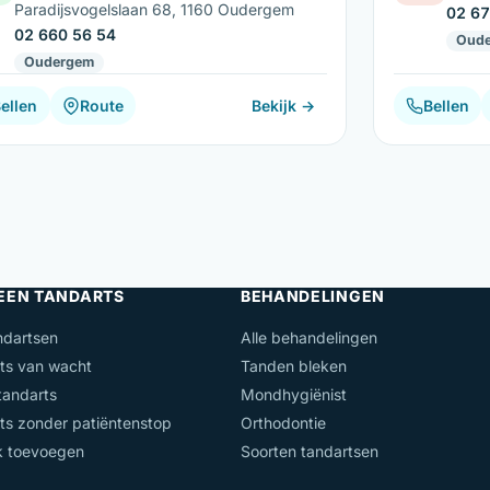
Paradijsvogelslaan 68, 1160 Oudergem
02 67
02 660 56 54
Oud
Oudergem
ellen
Route
Bekijk →
Bellen
 EEN TANDARTS
BEHANDELINGEN
ndartsen
Alle behandelingen
ts van wacht
Tanden bleken
andarts
Mondhygiënist
ts zonder patiëntenstop
Orthodontie
jk toevoegen
Soorten tandartsen