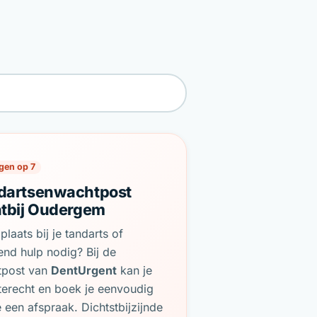
gen op 7
dartsenwachtpost
htbij Oudergem
plaats bij je tandarts of
end hulp nodig? Bij de
tpost van
DentUrgent
kan je
terecht en boek je eenvoudig
e een afspraak. Dichtstbijzijnde