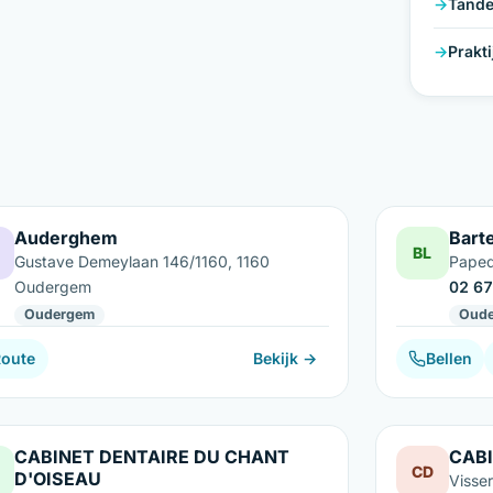
Tande
Prakt
Auderghem
Bart
BL
Gustave Demeylaan 146/1160, 1160
Paped
Oudergem
02 67
Oudergem
Oud
Route
Bekijk →
Bellen
CABINET DENTAIRE DU CHANT
CAB
CD
D'OISEAU
Visse