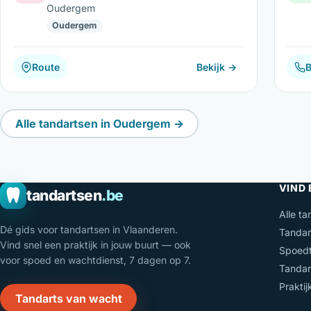
Oudergem
Oudergem
Route
Bekijk →
B
Alle tandartsen in Oudergem →
VIND
tandartsen
.be
Alle ta
Dé gids voor tandartsen in Vlaanderen.
Tandar
Vind snel een praktijk in jouw buurt — ook
Spoedt
voor spoed en wachtdienst, 7 dagen op 7.
Tandar
Prakti
Tandarts van wacht