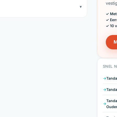
vesti
▾
✓ Met
✓ Een
✓ 10 
M
SNEL 
Tanda
Tanda
Tanda
Oude