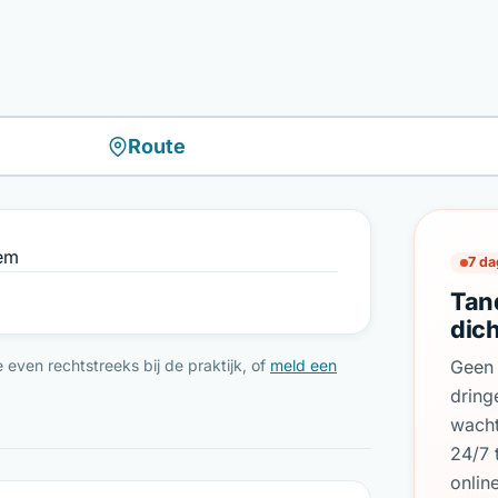
Route
gem
7 da
Tan
dic
even rechtstreeks bij de praktijk, of
meld een
Geen 
dring
wach
24/7 
onlin