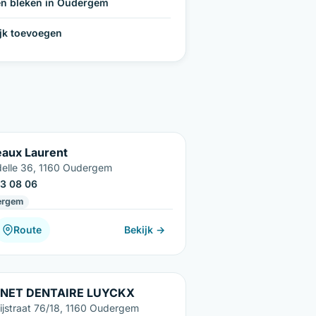
n bleken in Oudergem
ijk toevoegen
eaux Laurent
elle 36, 1160 Oudergem
3 08 06
ergem
Route
Bekijk →
INET DENTAIRE LUYCKX
rijstraat 76/18, 1160 Oudergem