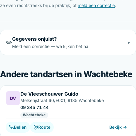
ze even rechtstreeks bij de praktijk, of
meld een correctie
.
Gegevens onjuist?
✏️
▾
Meld een correctie — we kijken het na.
Andere tandartsen in Wachtebeke
De Vleeschouwer Guido
DV
Melkerijstraat 60/E001, 9185 Wachtebeke
09 345 71 44
Wachtebeke
Bellen
Route
Bekijk →