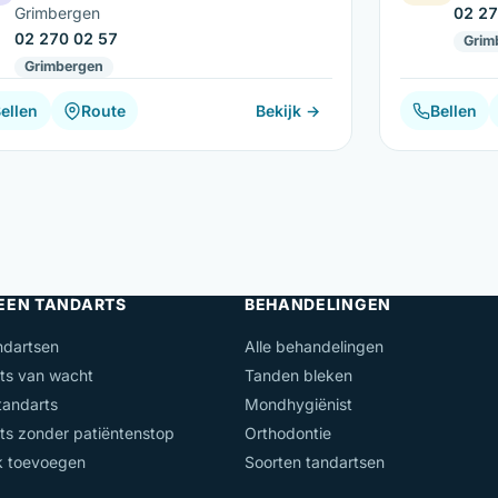
Grimbergen
02 27
02 270 02 57
Grim
Grimbergen
ellen
Route
Bekijk →
Bellen
 EEN TANDARTS
BEHANDELINGEN
ndartsen
Alle behandelingen
ts van wacht
Tanden bleken
andarts
Mondhygiënist
ts zonder patiëntenstop
Orthodontie
jk toevoegen
Soorten tandartsen