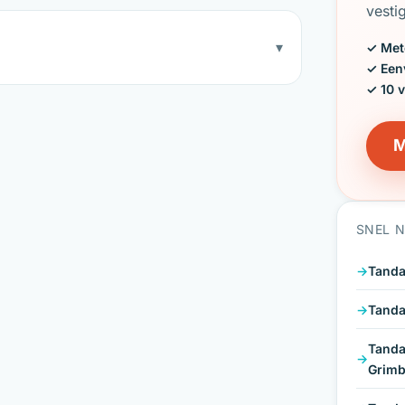
vesti
▾
✓ Met
✓ Een
✓ 10 
M
SNEL 
Tanda
Tanda
Tanda
Grimb