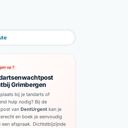
ute
gen op 7
dartsenwachtpost
htbij Grimbergen
plaats bij je tandarts of
end hulp nodig? Bij de
tpost van
DentUrgent
kan je
terecht en boek je eenvoudig
e een afspraak. Dichtstbijzijnde