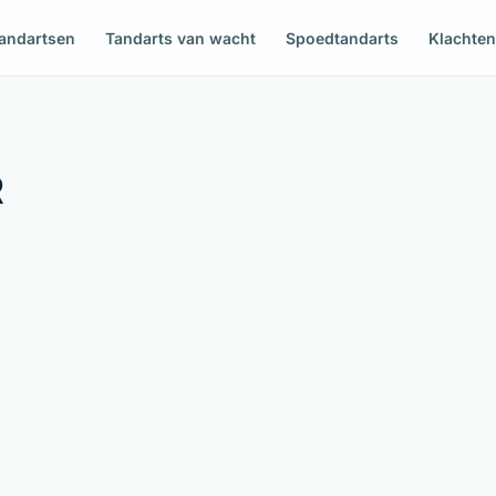
andartsen
Tandarts van wacht
Spoedtandarts
Klachte
R