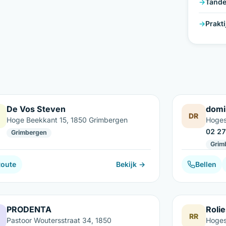
Tande
Prakt
De Vos Steven
domi
DR
Hoge Beekkant 15, 1850 Grimbergen
Hoges
02 27
Grimbergen
Grim
Route
Bekijk →
Bellen
PRODENTA
Roli
RR
Pastoor Woutersstraat 34, 1850
Hoges