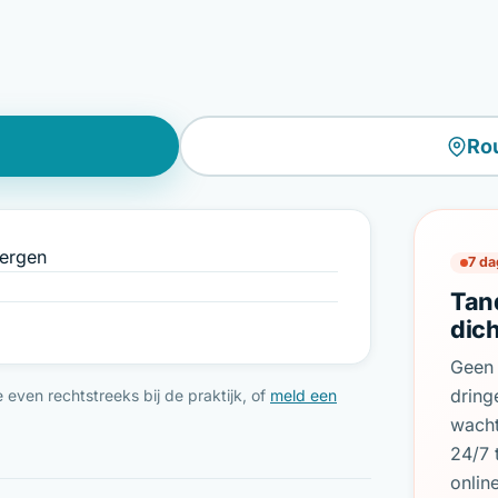
Ro
bergen
7 da
Tan
dic
Geen 
dring
even rechtstreeks bij de praktijk, of
meld een
wach
24/7 
onlin