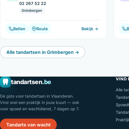
02 267 52 22
Grimbergen
Bellen
Route
Bekijk →
B
Alle tandartsen in Grimbergen →
VIND
tandartsen
.be
Alle ta
Dé gids voor tandartsen in Vlaanderen.
Tandar
Vind snel een praktijk in jouw buurt — ook
Spoedt
voor spoed en wachtdienst, 7 dagen op 7.
Tandar
Prakti
Tandarts van wacht