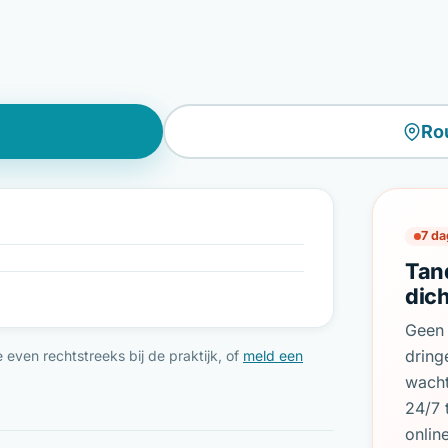
Ro
7 da
Tan
dic
Geen 
dring
even rechtstreeks bij de praktijk, of
meld een
wach
24/7 
onlin