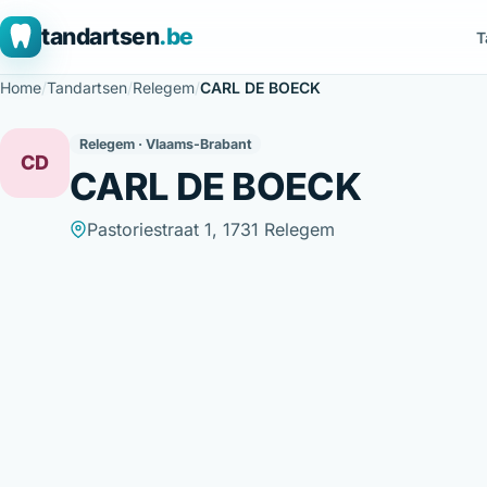
tandartsen
.be
T
Home
/
Tandartsen
/
Relegem
/
CARL DE BOECK
Relegem · Vlaams-Brabant
CD
CARL DE BOECK
Pastoriestraat 1, 1731 Relegem