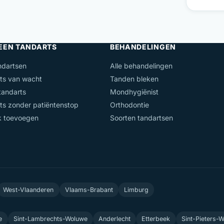
 EEN TANDARTS
BEHANDELINGEN
ndartsen
Alle behandelingen
ts van wacht
Tanden bleken
andarts
Mondhygiënist
ts zonder patiëntenstop
Orthodontie
jk toevoegen
Soorten tandartsen
West-Vlaanderen
Vlaams-Brabant
Limburg
e
Sint-Lambrechts-Woluwe
Anderlecht
Etterbeek
Sint-Pieters-