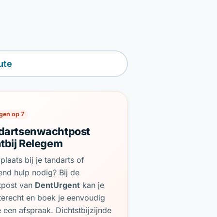
ute
gen op 7
dartsenwachtpost
htbij Relegem
plaats bij je tandarts of
end hulp nodig? Bij de
tpost van
DentUrgent
kan je
terecht en boek je eenvoudig
e een afspraak. Dichtstbijzijnde