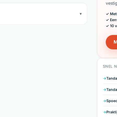
vesti
▾
✓ Met
✓ Een
✓ 10 
M
SNEL 
Tanda
Tanda
Spoed
Prakt