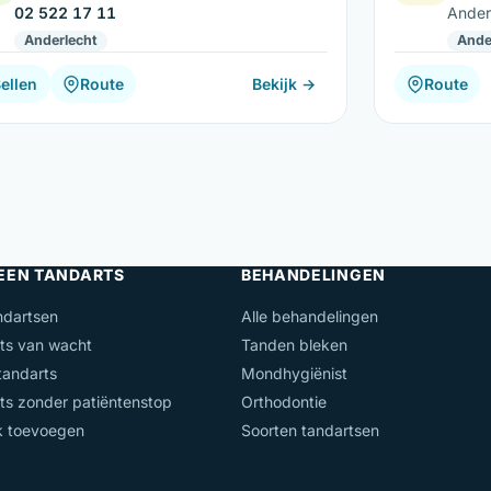
02 522 17 11
Ander
Anderlecht
Ande
ellen
Route
Bekijk →
Route
 EEN TANDARTS
BEHANDELINGEN
ndartsen
Alle behandelingen
ts van wacht
Tanden bleken
andarts
Mondhygiënist
ts zonder patiëntenstop
Orthodontie
jk toevoegen
Soorten tandartsen