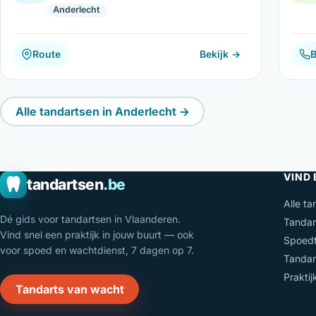
Anderlecht
Route
Bekijk →
B
Alle tandartsen in Anderlecht →
VIND
tandartsen
.be
Alle ta
Dé gids voor tandartsen in Vlaanderen.
Tandar
Vind snel een praktijk in jouw buurt — ook
Spoedt
voor spoed en wachtdienst, 7 dagen op 7.
Tandar
Prakti
Tandarts van wacht