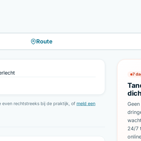
Route
rlecht
7 da
Tan
dich
even rechtstreeks bij de praktijk, of
meld een
Geen 
dring
wach
24/7 
onlin