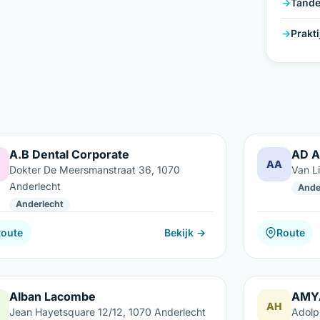
Tande
Prakt
A.B Dental Corporate
AD 
AA
Dokter De Meersmanstraat 36, 1070
Van Li
Anderlecht
Ande
Anderlecht
Route
Bekijk →
Route
Alban Lacombe
AMY
AH
Jean Hayetsquare 12/12, 1070 Anderlecht
Adolp