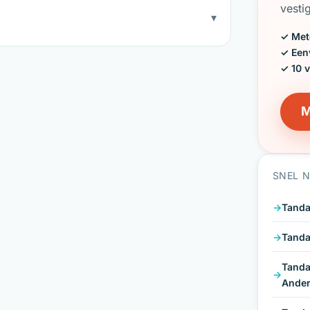
vesti
▾
✓ Met
✓ Een
✓ 10 
M
SNEL 
Tanda
Tanda
Tanda
Ander