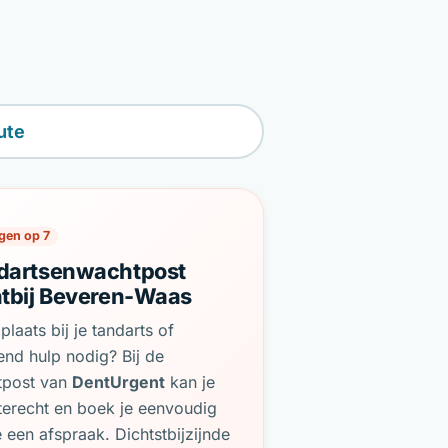
ute
gen op 7
dartsenwachtpost
htbij Beveren-Waas
plaats bij je tandarts of
end hulp nodig? Bij de
tpost van
DentUrgent
kan je
terecht en boek je eenvoudig
e een afspraak. Dichtstbijzijnde