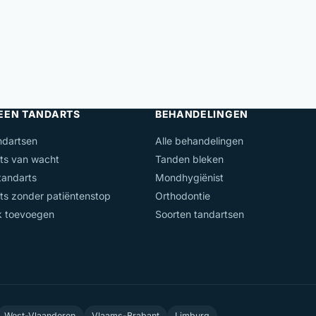
 EEN TANDARTS
BEHANDELINGEN
ndartsen
Alle behandelingen
ts van wacht
Tanden bleken
andarts
Mondhygiënist
ts zonder patiëntenstop
Orthodontie
jk toevoegen
Soorten tandartsen
West-Vlaanderen
Vlaams-Brabant
Limburg