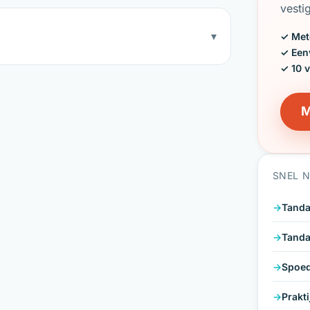
vesti
▾
✓ Met
✓ Een
✓ 10 
M
SNEL 
Tanda
Tanda
Spoed
Prakt