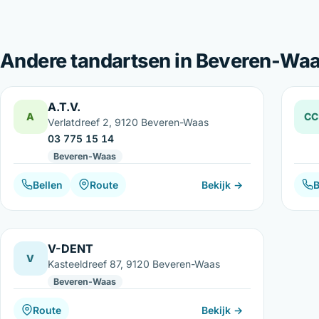
Andere tandartsen in Beveren-Wa
A.T.V.
A
CC
Verlatdreef 2, 9120 Beveren-Waas
03 775 15 14
Beveren-Waas
Bellen
Route
Bekijk →
B
V-DENT
V
Kasteeldreef 87, 9120 Beveren-Waas
Beveren-Waas
Route
Bekijk →