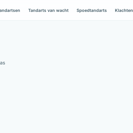
andartsen
Tandarts van wacht
Spoedtandarts
Klachte
aas