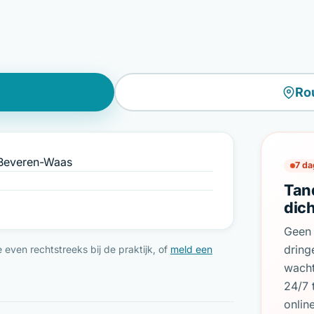
Ro
 Beveren-Waas
7 da
Tan
dic
Geen 
dring
even rechtstreeks bij de praktijk, of
meld een
wach
24/7 
onlin