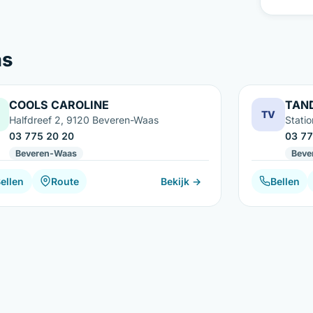
as
COOLS CAROLINE
TAN
TV
Halfdreef 2, 9120 Beveren-Waas
Stati
03 775 20 20
03 77
Beveren-Waas
Beve
ellen
Route
Bekijk →
Bellen