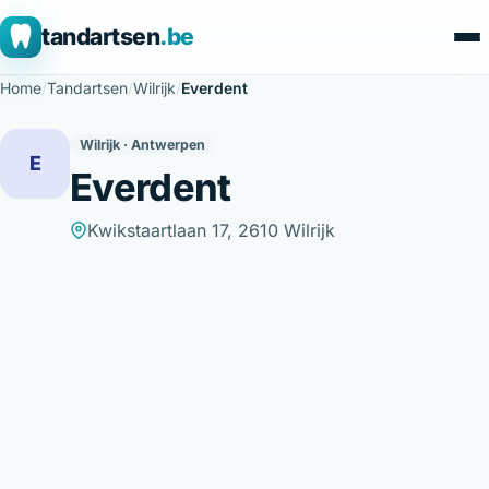
tandartsen
.be
Home
/
Tandartsen
/
Wilrijk
/
Everdent
Wilrijk · Antwerpen
E
Everdent
Kwikstaartlaan 17, 2610 Wilrijk