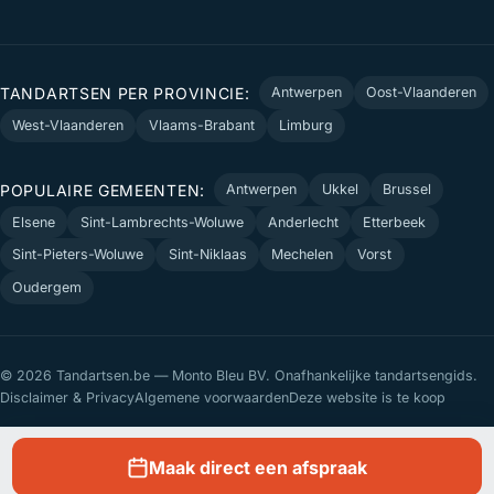
TANDARTSEN PER PROVINCIE:
Antwerpen
Oost-Vlaanderen
West-Vlaanderen
Vlaams-Brabant
Limburg
POPULAIRE GEMEENTEN:
Antwerpen
Ukkel
Brussel
Elsene
Sint-Lambrechts-Woluwe
Anderlecht
Etterbeek
Sint-Pieters-Woluwe
Sint-Niklaas
Mechelen
Vorst
Oudergem
© 2026 Tandartsen.be — Monto Bleu BV. Onafhankelijke tandartsengids.
Disclaimer & Privacy
Algemene voorwaarden
Deze website is te koop
Maak direct een afspraak