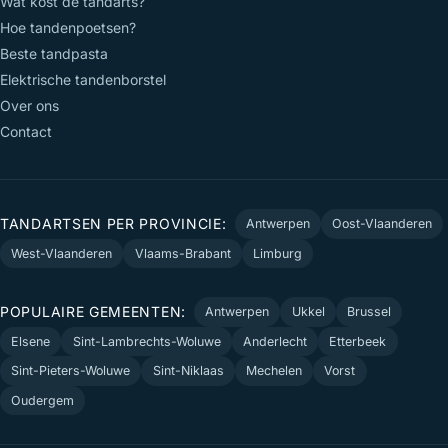
Wat kost de tandarts?
Hoe tandenpoetsen?
Beste tandpasta
Elektrische tandenborstel
Over ons
Contact
TANDARTSEN PER PROVINCIE:
Antwerpen
Oost-Vlaanderen
West-Vlaanderen
Vlaams-Brabant
Limburg
POPULAIRE GEMEENTEN:
Antwerpen
Ukkel
Brussel
Elsene
Sint-Lambrechts-Woluwe
Anderlecht
Etterbeek
Sint-Pieters-Woluwe
Sint-Niklaas
Mechelen
Vorst
Oudergem