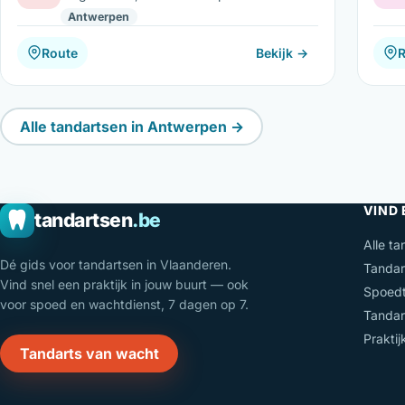
Antwerpen
Route
Bekijk →
Alle tandartsen in Antwerpen →
VIND
tandartsen
.be
Alle ta
Dé gids voor tandartsen in Vlaanderen.
Tandar
Vind snel een praktijk in jouw buurt — ook
Spoedt
voor spoed en wachtdienst, 7 dagen op 7.
Tandar
Prakti
Tandarts van wacht