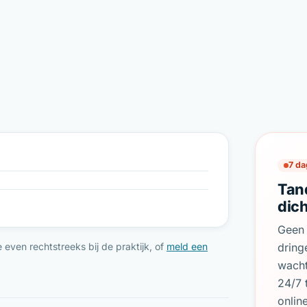
7 da
Tan
dic
Geen 
dring
even rechtstreeks bij de praktijk, of
meld een
wach
24/7 
onlin