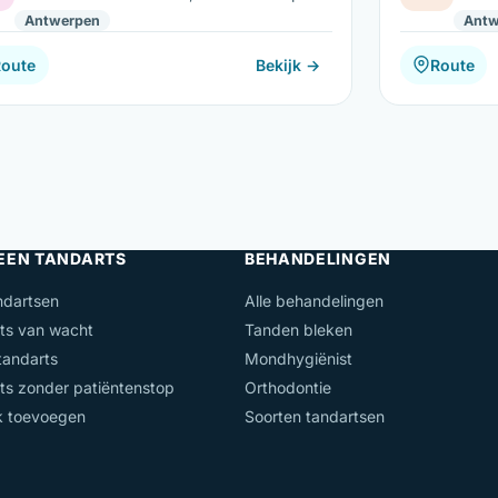
Antwerpen
Antw
Route
Bekijk →
Route
 EEN TANDARTS
BEHANDELINGEN
ndartsen
Alle behandelingen
ts van wacht
Tanden bleken
andarts
Mondhygiënist
ts zonder patiëntenstop
Orthodontie
jk toevoegen
Soorten tandartsen