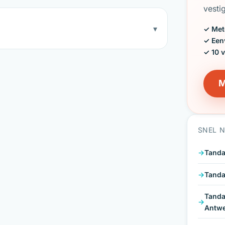
vesti
▾
✓ Met
✓ Een
✓ 10 
M
SNEL 
Tanda
Tanda
Tanda
Antw