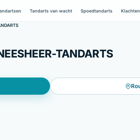
andartsen
Tandarts van wacht
Spoedtandarts
Klachte
ANDARTS
ENEESHEER-TANDARTS
Ro