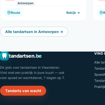
Antwerpen
Route
Bekijk →
Alle tandartsen in Antwerpen →
VIND
tandartsen
.be
Alle ta
Dé gids voor tandartsen in Vlaanderen.
Tandar
Vind snel een praktijk in jouw buurt — ook
Spoedt
voor spoed en wachtdienst, 7 dagen op 7.
Tandar
Prakti
Tandarts van wacht