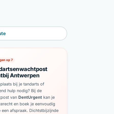
ute
gen op 7
dartsenwachtpost
htbij Antwerpen
plaats bij je tandarts of
end hulp nodig? Bij de
tpost van
DentUrgent
kan je
terecht en boek je eenvoudig
e een afspraak. Dichtstbijzijnde