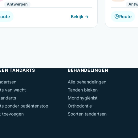
Antwerpen
Antw
Route
Bekijk →
Route
 EEN TANDARTS
BEHANDELINGEN
ndartsen
Alle behandelingen
ts van wacht
Tanden bleken
andarts
Mondhygiënist
ts zonder patiëntenstop
Orthodontie
jk toevoegen
Soorten tandartsen