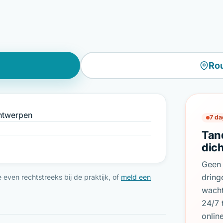
Ro
Antwerpen
7 da
Tan
dic
Geen 
dring
even rechtstreeks bij de praktijk, of
meld een
wach
24/7 
onlin