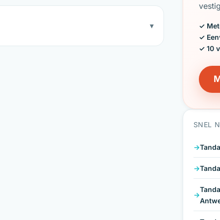
vesti
▾
✓ Met
✓ Een
✓ 10 
M
SNEL 
Tanda
Tanda
Tanda
Antw