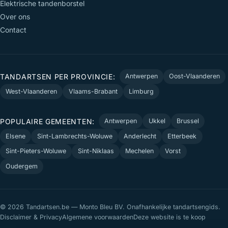
Elektrische tandenborstel
Over ons
Contact
TANDARTSEN PER PROVINCIE:
Antwerpen
Oost-Vlaanderen
West-Vlaanderen
Vlaams-Brabant
Limburg
POPULAIRE GEMEENTEN:
Antwerpen
Ukkel
Brussel
Elsene
Sint-Lambrechts-Woluwe
Anderlecht
Etterbeek
Sint-Pieters-Woluwe
Sint-Niklaas
Mechelen
Vorst
Oudergem
© 2026 Tandartsen.be — Monto Bleu BV. Onafhankelijke tandartsengids.
Disclaimer & Privacy
Algemene voorwaarden
Deze website is te koop