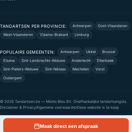
TANDARTSEN PER PROVINCIE:
Antwerpen
Oost-Vlaanderen
West-Vlaanderen
Vlaams-Brabant
Limburg
POPULAIRE GEMEENTEN:
Antwerpen
Ukkel
Brussel
Elsene
Sint-Lambrechts-Woluwe
Anderlecht
Etterbeek
Sint-Pieters-Woluwe
Sint-Niklaas
Mechelen
Vorst
Oudergem
© 2026 Tandartsen.be — Monto Bleu BV. Onafhankelijke tandartsengids.
Disclaimer & Privacy
Algemene voorwaarden
Deze website is te koop
Maak direct een afspraak