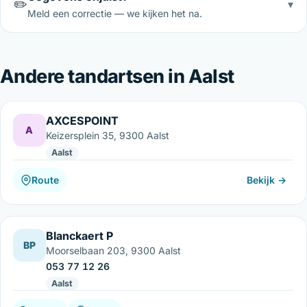
✏️
▾
Meld een correctie — we kijken het na.
Andere tandartsen in Aalst
AXCESPOINT
A
Keizersplein 35, 9300 Aalst
Aalst
Route
Bekijk →
Blanckaert P
BP
Moorselbaan 203, 9300 Aalst
053 77 12 26
Aalst