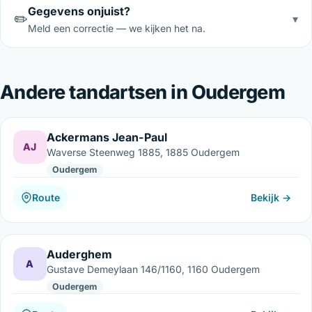
Gegevens onjuist?
✏️
▾
Meld een correctie — we kijken het na.
Andere tandartsen in Oudergem
Ackermans Jean-Paul
AJ
Waverse Steenweg 1885, 1885 Oudergem
Oudergem
Route
Bekijk →
Auderghem
A
Gustave Demeylaan 146/1160, 1160 Oudergem
Oudergem