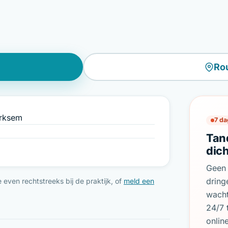
Ro
erksem
7 da
Tan
dic
Geen 
dring
even rechtstreeks bij de praktijk, of
meld een
wach
24/7 
onlin