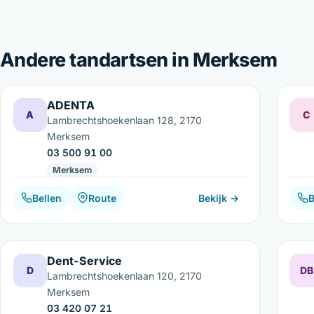
Andere tandartsen in Merksem
ADENTA
A
C
Lambrechtshoekenlaan 128, 2170
Merksem
03 500 91 00
Merksem
Bellen
Route
Bekijk →
B
Dent-Service
D
DB
Lambrechtshoekenlaan 120, 2170
Merksem
03 420 07 21