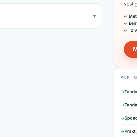
vesti
▾
✓ Met
✓ Een
✓ 10 
M
SNEL 
Tanda
Tanda
Spoed
Prakt