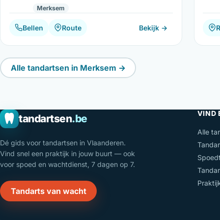
Merksem
Bellen
Route
Bekijk →
Alle tandartsen in Merksem →
VIND
tandartsen
.be
Alle ta
Dé gids voor tandartsen in Vlaanderen.
Tandar
Vind snel een praktijk in jouw buurt — ook
Spoedt
voor spoed en wachtdienst, 7 dagen op 7.
Tandar
Prakti
Tandarts van wacht