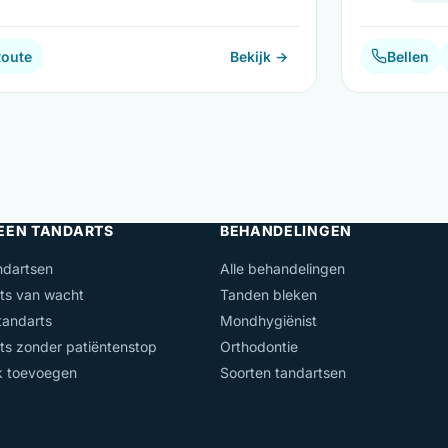
Route
Bekijk →
Bellen
 EEN TANDARTS
BEHANDELINGEN
ndartsen
Alle behandelingen
ts van wacht
Tanden bleken
andarts
Mondhygiënist
ts zonder patiëntenstop
Orthodontie
jk toevoegen
Soorten tandartsen