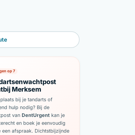
ute
gen op 7
dartsenwachtpost
htbij Merksem
plaats bij je tandarts of
end hulp nodig? Bij de
tpost van
DentUrgent
kan je
terecht en boek je eenvoudig
e een afspraak. Dichtstbijzijnde