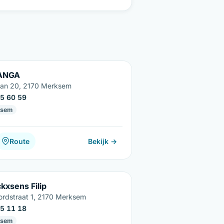
ANGA
aan 20, 2170 Merksem
5 60 59
ksem
Route
Bekijk →
kxsens Filip
ordstraat 1, 2170 Merksem
5 11 18
ksem