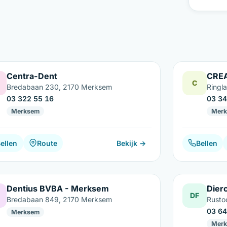
Centra-Dent
CRE
C
Bredabaan 230, 2170 Merksem
Ringl
03 322 55 16
03 34
Merksem
Mer
ellen
Route
Bekijk →
Bellen
Dentius BVBA - Merksem
Dierc
DF
Bredabaan 849, 2170 Merksem
Rusto
03 64
Merksem
Mer