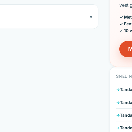
vesti
▾
✓ Met
✓ Een
✓ 10 
M
SNEL 
Tanda
Tanda
Tanda
Tande