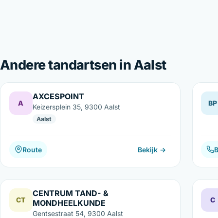
Andere tandartsen in Aalst
AXCESPOINT
A
BP
Keizersplein 35, 9300 Aalst
Aalst
Route
Bekijk →
B
CENTRUM TAND- &
CT
C
MONDHEELKUNDE
Gentsestraat 54, 9300 Aalst