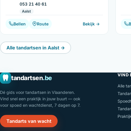
053 21 40 61
Aalst
Bellen
Route
Bekijk →
B
Alle tandartsen in Aalst →
VIND
tandartsen
.be
Alle ta
Dé gids voor tandartsen in Vlaanderen.
Tandar
Vind snel een praktijk in jouw buurt — ook
Spoedt
voor spoed en wachtdienst, 7 dagen op 7.
Tandar
Prakti
Tandarts van wacht