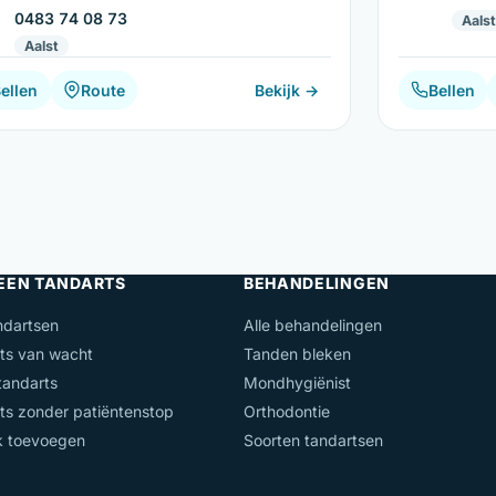
0483 74 08 73
Aalst
Aalst
ellen
Route
Bekijk →
Bellen
 EEN TANDARTS
BEHANDELINGEN
ndartsen
Alle behandelingen
ts van wacht
Tanden bleken
andarts
Mondhygiënist
ts zonder patiëntenstop
Orthodontie
jk toevoegen
Soorten tandartsen