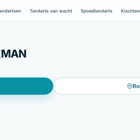
andartsen
Tandarts van wacht
Spoedtandarts
Klachte
KMAN
Ro