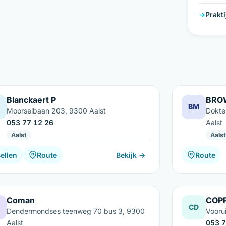
Prakt
Blanckaert P
BRO
BM
Moorselbaan 203, 9300 Aalst
Dokte
053 77 12 26
Aalst
Aalst
Aalst
ellen
Route
Bekijk →
Route
Coman
COP
CD
Dendermondses teenweg 70 bus 3, 9300
Vooru
Aalst
053 7