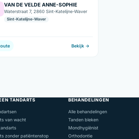
VAN DE VELDE ANNE-SOPHIE
Waterstraat 7, 2860 Sint-Katelijne-Waver
Sint-Katelijne-Waver
Route
Bekijk →
 EEN TANDARTS
BEHANDELINGEN
ndartsen
Alle behandelingen
ts van wacht
Tanden bleken
andarts
Mondhygiënist
ts zonder patiëntenstop
Orthodontie