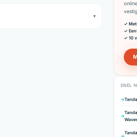
onlin
vesti
▾
✓ Met
✓ Een
✓ 10 
M
SNEL 
Tanda
Tanda
Wave
Tanda