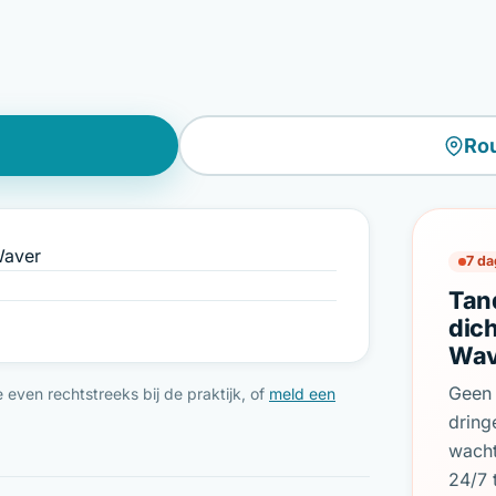
Ro
Waver
7 da
Tan
dich
Wav
Geen 
even rechtstreeks bij de praktijk, of
meld een
dring
wach
24/7 