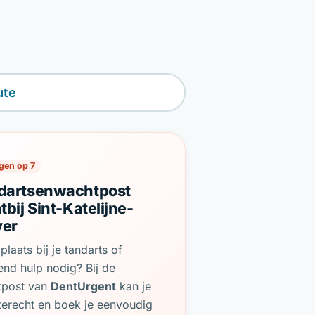
ute
gen op 7
dartsenwachtpost
tbij Sint-Katelijne-
er
plaats bij je tandarts of
end hulp nodig? Bij de
tpost van
DentUrgent
kan je
terecht en boek je eenvoudig