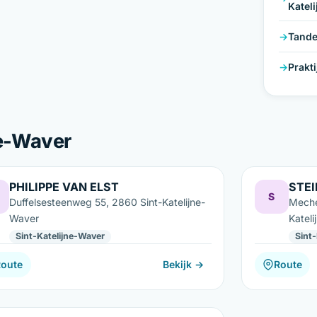
Katel
Tande
Prakt
ne-Waver
PHILIPPE VAN ELST
STE
S
Duffelsesteenweg 55, 2860 Sint-Katelijne-
Meche
Waver
Katel
Sint-Katelijne-Waver
Sint
Route
Bekijk →
Route