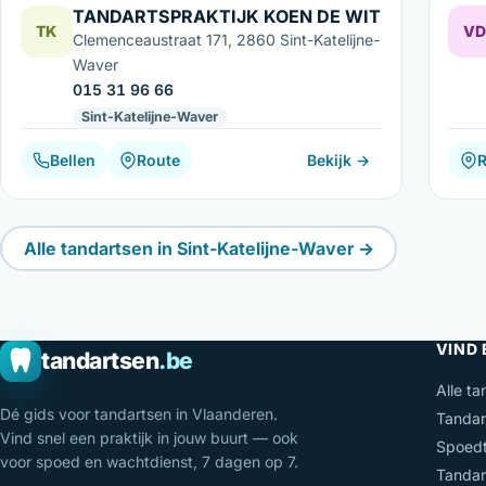
TANDARTSPRAKTIJK KOEN DE WIT
TK
VD
Clemenceaustraat 171, 2860 Sint-Katelijne-
Waver
015 31 96 66
Sint-Katelijne-Waver
Bellen
Route
Bekijk →
Alle tandartsen in Sint-Katelijne-Waver →
VIND
tandartsen
.be
Alle ta
Dé gids voor tandartsen in Vlaanderen.
Tandar
Vind snel een praktijk in jouw buurt — ook
Spoedt
voor spoed en wachtdienst, 7 dagen op 7.
Tandar