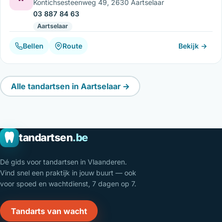
Kontichsesteenweg 49, 2630 Aartselaar
03 887 84 63
Aartselaar
Bellen
Route
Bekijk →
Alle tandartsen in Aartselaar →
tandartsen
.be
Dé gids voor tandartsen in Vlaanderen.
Vind snel een praktijk in jouw buurt — ook
voor spoed en wachtdienst, 7 dagen op 7.
Tandarts van wacht