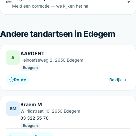
✏️
▾
Meld een correctie — we kijken het na.
Andere tandartsen in Edegem
AARDENT
A
Heihoefseweg 2, 2650 Edegem
Edegem
Route
Bekijk →
Braem M
BM
Wilrijkstraat 10, 2650 Edegem
03 322 55 70
Edegem