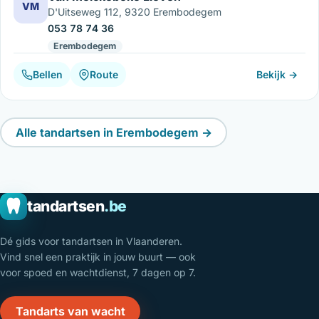
VM
D'Uitseweg 112, 9320 Erembodegem
053 78 74 36
Erembodegem
Bellen
Route
Bekijk →
Alle tandartsen in Erembodegem →
tandartsen
.be
Dé gids voor tandartsen in Vlaanderen.
Vind snel een praktijk in jouw buurt — ook
voor spoed en wachtdienst, 7 dagen op 7.
Tandarts van wacht