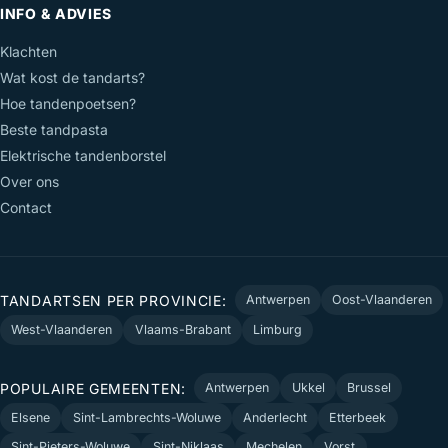
INFO & ADVIES
Klachten
Wat kost de tandarts?
Hoe tandenpoetsen?
Beste tandpasta
Elektrische tandenborstel
Over ons
Contact
TANDARTSEN PER PROVINCIE:
Antwerpen
Oost-Vlaanderen
West-Vlaanderen
Vlaams-Brabant
Limburg
POPULAIRE GEMEENTEN:
Antwerpen
Ukkel
Brussel
Elsene
Sint-Lambrechts-Woluwe
Anderlecht
Etterbeek
Sint-Pieters-Woluwe
Sint-Niklaas
Mechelen
Vorst