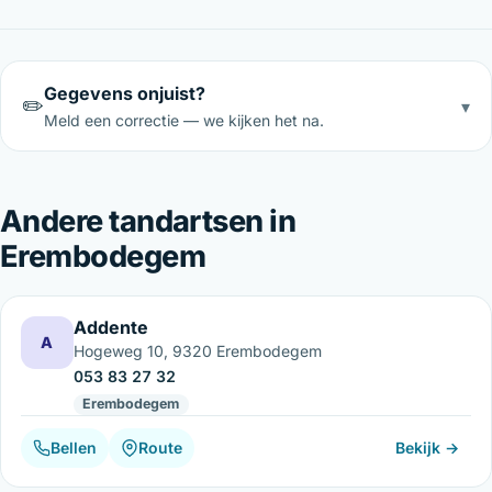
Gegevens onjuist?
✏️
▾
Meld een correctie — we kijken het na.
Andere tandartsen in
Erembodegem
Addente
A
Hogeweg 10, 9320 Erembodegem
053 83 27 32
Erembodegem
Bellen
Route
Bekijk →