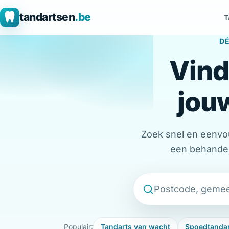
tandartsen
.be
T
DÉ
Vind
jouw
Zoek snel en eenvou
een behandeli
Populair:
Tandarts van wacht
Spoedtanda