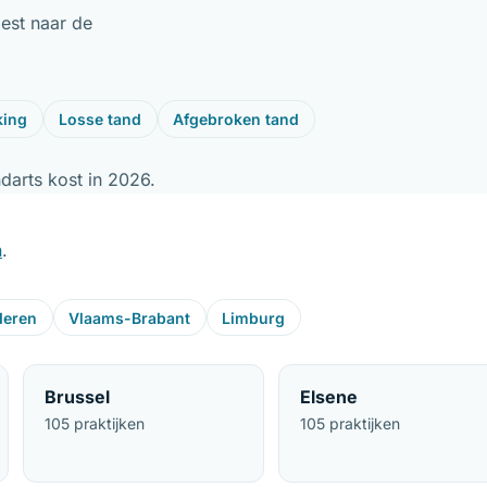
best naar de
king
Losse tand
Afgebroken tand
darts kost in 2026
.
n
.
deren
Vlaams-Brabant
Limburg
Brussel
Elsene
105 praktijken
105 praktijken