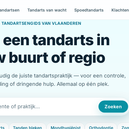
andartsen
Tandarts van wacht
Spoedtandarts
Klachte
 TANDARTSENGIDS VAN VLAANDEREN
 een tandarts in
 buurt of regio
dig de juiste tandartspraktijk — voor een controle,
ng of dringende hulp. Allemaal op één plek.
Zoeken
rts
Tanden bleken
Mondhygiënist
Orthodontie
Zon