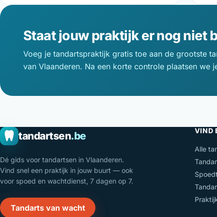
Staat jouw praktijk er nog niet b
Voeg je tandartspraktijk gratis toe aan de grootste t
van Vlaanderen. Na een korte controle plaatsen we je 
VIND
tandartsen
.be
Alle ta
Dé gids voor tandartsen in Vlaanderen.
Tandar
Vind snel een praktijk in jouw buurt — ook
Spoedt
voor spoed en wachtdienst, 7 dagen op 7.
Tandar
Prakti
Tandarts van wacht