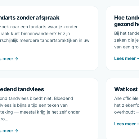
ndarts zonder afspraak
Hoe tand
gezond 
zoek naar een tandarts waar je zonder
Bij het tand
praak kunt binnenwandelen? Er zijn
zaken die je
schijnlijk meerdere tandartspraktijken in uw
van een gro
…
Lees meer 
s meer →
oedend tandvlees
Wat kost 
ond tandvlees bloedt niet. Bloedend
Alle officië
vlees is bijna altijd een teken van
het ziekenfo
teking — meestal krijg je het zelf onder
overhoudt —
tro…
Lees meer 
s meer →