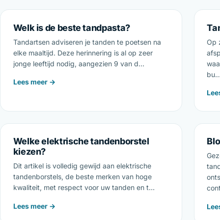
Welk is de beste tandpasta?
Ta
Tandartsen adviseren je tanden te poetsen na
Op 
elke maaltijd. Deze herinnering is al op zeer
afs
jonge leeftijd nodig, aangezien 9 van d…
waar
bu
Lees meer →
Lee
Welke elektrische tandenborstel
Bl
kiezen?
Gez
Dit artikel is volledig gewijd aan elektrische
tand
tandenborstels, de beste merken van hoge
onts
kwaliteit, met respect voor uw tanden en t…
con
Lees meer →
Lee