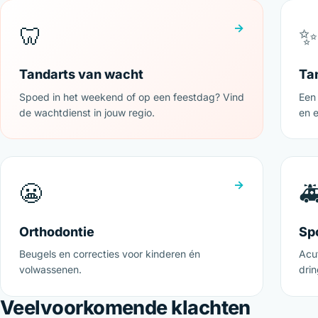
→
🦷
✨
Tandarts van wacht
Ta
Spoed in het weekend of op een feestdag? Vind
Een 
de wachtdienst in jouw regio.
en 
→
😬

Orthodontie
Sp
Beugels en correcties voor kinderen én
Acu
volwassenen.
dri
Veelvoorkomende klachten