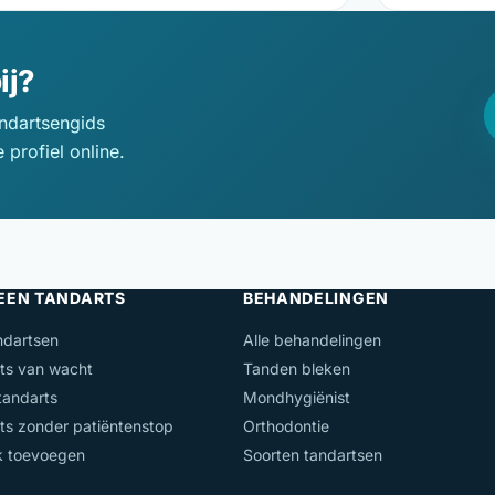
ij?
andartsengids
profiel online.
 EEN TANDARTS
BEHANDELINGEN
ndartsen
Alle behandelingen
ts van wacht
Tanden bleken
andarts
Mondhygiënist
ts zonder patiëntenstop
Orthodontie
jk toevoegen
Soorten tandartsen