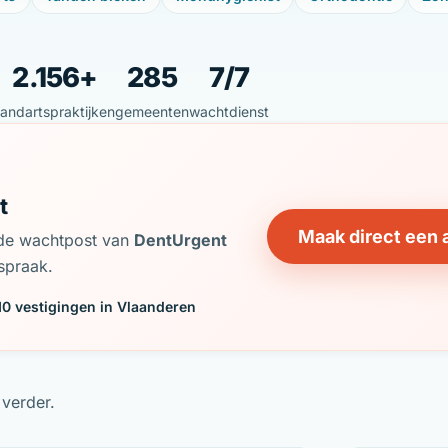
2.156+
285
7/7
tandartspraktijken
gemeenten
wachtdienst
t
Maak direct een 
j de wachtpost van
DentUrgent
spraak.
10 vestigingen in Vlaanderen
 verder.