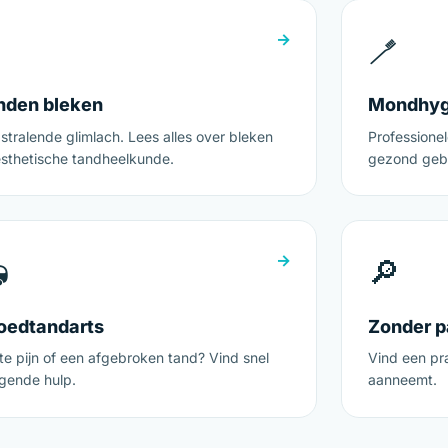
→
🪥
nden bleken
Mondhyg
stralende glimlach. Lees alles over bleken
Professionel
esthetische tandheelkunde.
gezond gebi
→

🔎
oedtandarts
Zonder p
te pijn of een afgebroken tand? Vind snel
Vind een pra
ngende hulp.
aanneemt.