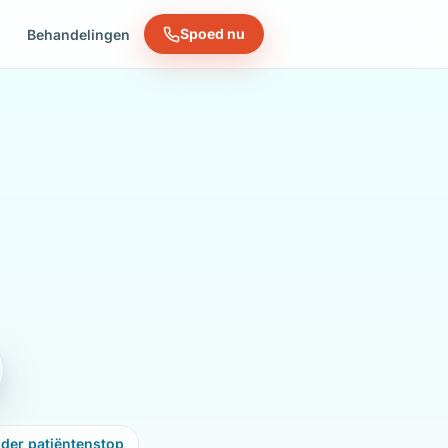
Spoed nu
n
Behandelingen
der patiëntenstop