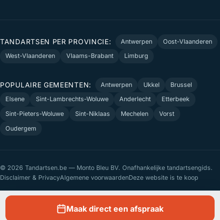
TANDARTSEN PER PROVINCIE:
Antwerpen
Oost-Vlaanderen
West-Vlaanderen
Vlaams-Brabant
Limburg
POPULAIRE GEMEENTEN:
Antwerpen
Ukkel
Brussel
Elsene
Sint-Lambrechts-Woluwe
Anderlecht
Etterbeek
Sint-Pieters-Woluwe
Sint-Niklaas
Mechelen
Vorst
Oudergem
© 2026 Tandartsen.be — Monto Bleu BV. Onafhankelijke tandartsengids.
Disclaimer & Privacy
Algemene voorwaarden
Deze website is te koop
Maak direct een afspraak