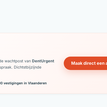
j de wachtpost van
DentUrgent
Maak direct een 
praak. Dichtstbijzijnde
10 vestigingen in Vlaanderen