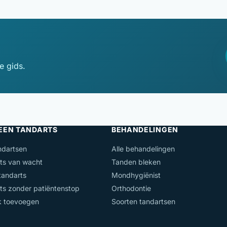
e gids.
 EEN TANDARTS
BEHANDELINGEN
ndartsen
Alle behandelingen
ts van wacht
Tanden bleken
andarts
Mondhygiënist
ts zonder patiëntenstop
Orthodontie
jk toevoegen
Soorten tandartsen