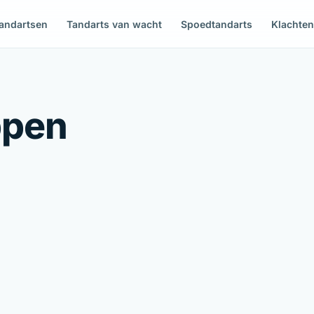
andartsen
Tandarts van wacht
Spoedtandarts
Klachte
ppen