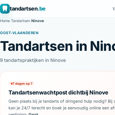
tandartsen
.be
T
Home
/
Tandartsen
/
Ninove
OOST-VLAANDEREN
Tandartsen in Nin
9 tandartspraktijken in Ninove
7 dagen op 7
Tandartsenwachtpost dichtbij Ninove
Geen plaats bij je tandarts of dringend hulp nodig? Bi
kan je 24/7 terecht en boek je eenvoudig online een afs
vestiging:
Gent
.