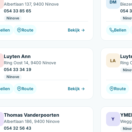
DM
Albertlaan 137, 9400 Ninove
Bieze
054 33 85 65
054 3
Ninove
Nino
ellen
Route
Bekijk →
Bellen
Luyten Ann
Luyt
LA
Ring Oost 14, 9400 Ninove
Ring 
054 33 34 19
Nino
Ninove
ellen
Route
Bekijk →
Route
Thomas Vanderpoorten
YME
Y
Albertlaan 186, 9400 Ninove
Wegge
054 32 56 43
Nino