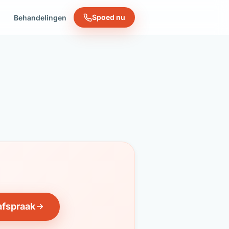
Spoed nu
n
Behandelingen
afspraak