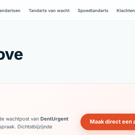
andartsen
Tandarts van wacht
Spoedtandarts
Klachte
ove
j de wachtpost van
DentUrgent
Maak direct een 
praak. Dichtstbijzijnde