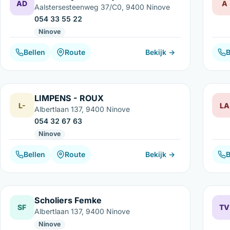
AD
A
Aalstersesteenweg 37/C0, 9400 Ninove
054 33 55 22
Ninove
Bellen
Route
Bekijk →
B
LIMPENS - ROUX
L-
LA
Albertlaan 137, 9400 Ninove
054 32 67 63
Ninove
Bellen
Route
Bekijk →
B
Scholiers Femke
SF
TV
Albertlaan 137, 9400 Ninove
Ninove