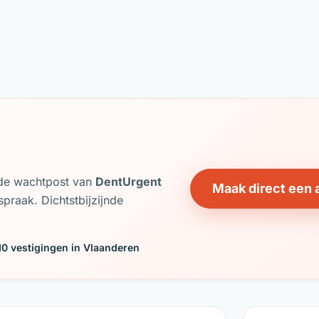
j de wachtpost van
DentUrgent
Maak direct een 
praak. Dichtstbijzijnde
10 vestigingen in Vlaanderen