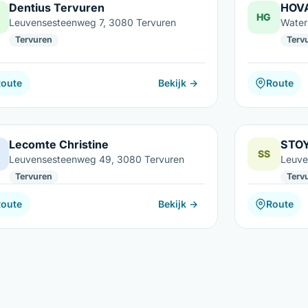
Dentius Tervuren
HOV
HG
Leuvensesteenweg 7, 3080 Tervuren
Water
Tervuren
Terv
Route
Bekijk →
Route
Lecomte Christine
STO
SS
Leuvensesteenweg 49, 3080 Tervuren
Leuve
Tervuren
Terv
Route
Bekijk →
Route