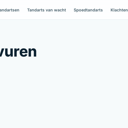
andartsen
Tandarts van wacht
Spoedtandarts
Klachte
vuren