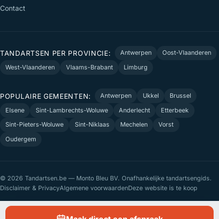
Contact
TANDARTSEN PER PROVINCIE:
Antwerpen
Oost-Vlaanderen
West-Vlaanderen
Vlaams-Brabant
Limburg
POPULAIRE GEMEENTEN:
Antwerpen
Ukkel
Brussel
Elsene
Sint-Lambrechts-Woluwe
Anderlecht
Etterbeek
Sint-Pieters-Woluwe
Sint-Niklaas
Mechelen
Vorst
Oudergem
© 2026 Tandartsen.be — Monto Bleu BV. Onafhankelijke tandartsengids.
Disclaimer & Privacy
Algemene voorwaarden
Deze website is te koop
Maak direct een afspraak