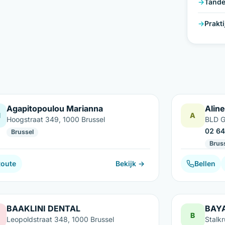
Tande
Prakt
Agapitopoulou Marianna
Aline
M
A
Hoogstraat 349, 1000 Brussel
BLD G
02 64
Brussel
Brus
Route
Bekijk →
Bellen
BAAKLINI DENTAL
BAY
B
Leopoldstraat 348, 1000 Brussel
Stalkr