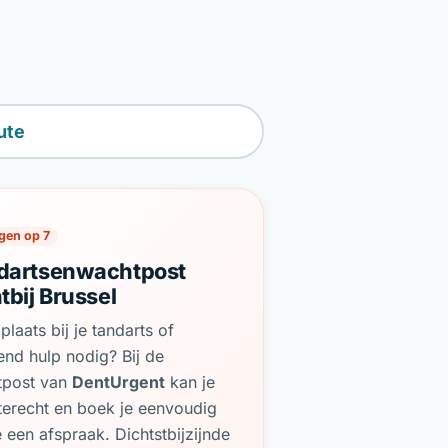
ute
gen op 7
dartsenwachtpost
tbij Brussel
plaats bij je tandarts of
end hulp nodig? Bij de
tpost van
DentUrgent
kan je
terecht en boek je eenvoudig
e een afspraak. Dichtstbijzijnde