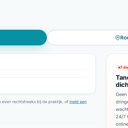
Ro
7 da
Tan
dich
Geen 
dring
even rechtstreeks bij de praktijk, of
meld een
wach
24/7 
onlin