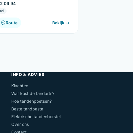
2 09 94
sel
Route
Bekijk →
INFO & ADVIES
Klachten
Wat kost de tandarts?
Hoe tandenpoetsen?
Beste tandpasta
Elektrische tandenborstel
Over ons
Contact