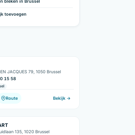
n bleken in Brussel
ijk toevoegen
EN JACQUES 79, 1050 Brussel
0 15 58
sel
Route
Bekijk →
ART
uidlaan 135, 1020 Brussel