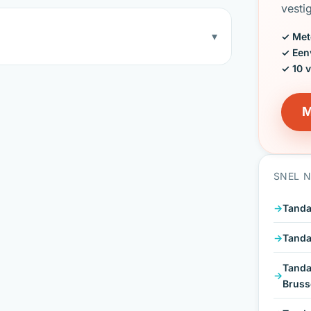
vesti
▾
✓ Met
✓ Een
✓ 10 
M
SNEL 
Tanda
Tanda
Tanda
Bruss