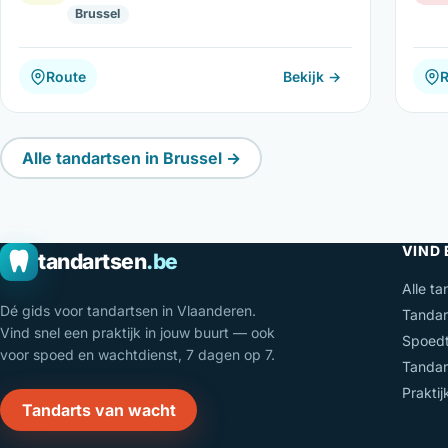
Brussel
Route
Bekijk →
Alle tandartsen in Brussel →
VIND
tandartsen
.be
Alle ta
Dé gids voor tandartsen in Vlaanderen.
Tandar
Vind snel een praktijk in jouw buurt — ook
Spoedt
voor spoed en wachtdienst, 7 dagen op 7.
Tandar
Prakti
Tandarts van wacht