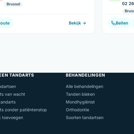
02 26
Brussel
Brus
Route
Bekijk →
Bellen
 EEN TANDARTS
BEHANDELINGEN
ndartsen
Alle behandelingen
ts van wacht
Tanden bleken
andarts
Mondhygiënist
ts zonder patiëntenstop
Orthodontie
jk toevoegen
Soorten tandartsen