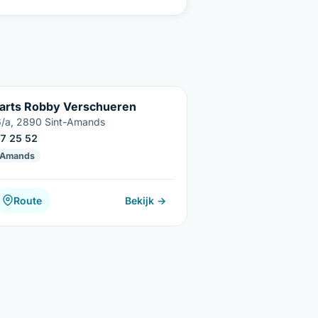
arts Robby Verschueren
6/a, 2890 Sint-Amands
7 25 52
-Amands
Route
Bekijk →