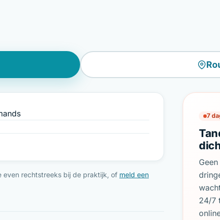
Ro
Amands
7 da
Tan
dic
Geen 
dring
even rechtstreeks bij de praktijk, of
meld een
wach
24/7 
onlin