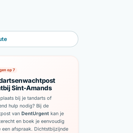
ute
gen op 7
dartsenwachtpost
htbij Sint-Amands
plaats bij je tandarts of
end hulp nodig? Bij de
tpost van
DentUrgent
kan je
terecht en boek je eenvoudig
e een afspraak. Dichtstbijzijnde