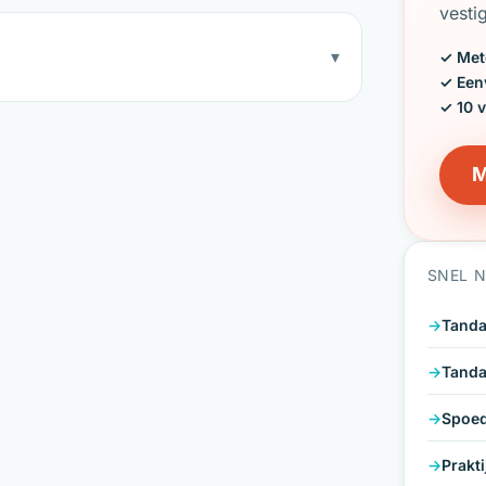
vesti
▾
✓ Met
✓ Een
✓ 10 
M
SNEL 
Tanda
Tanda
Spoed
Prakt