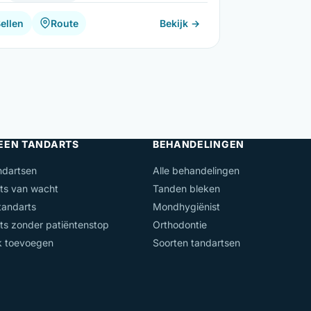
ellen
Route
Bekijk →
 EEN TANDARTS
BEHANDELINGEN
ndartsen
Alle behandelingen
ts van wacht
Tanden bleken
andarts
Mondhygiënist
ts zonder patiëntenstop
Orthodontie
jk toevoegen
Soorten tandartsen