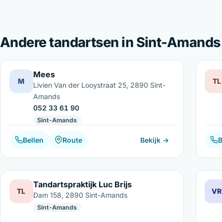
Andere tandartsen in Sint-Amands
Mees
M
TL
Livien Van der Looystraat 25, 2890 Sint-
Amands
052 33 61 90
Sint-Amands
Bellen
Route
Bekijk →
B
Tandartspraktijk Luc Brijs
TL
VR
Dam 158, 2890 Sint-Amands
Sint-Amands