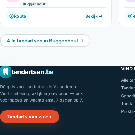
Buggenhout
Route
Bekijk →
Alle tandartsen in Buggenhout →
VIND
tandartsen
.be
Alle ta
Dé gids voor tandartsen in Vlaanderen.
Tandar
Vind snel een praktijk in jouw buurt — ook
Spoedt
voor spoed en wachtdienst, 7 dagen op 7.
Tandar
Prakti
Tandarts van wacht