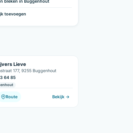
n bleken in Buggenhout
ijk toevoegen
jvers Lieve
straat 177, 9255 Buggenhout
3 64 85
enhout
Route
Bekijk →