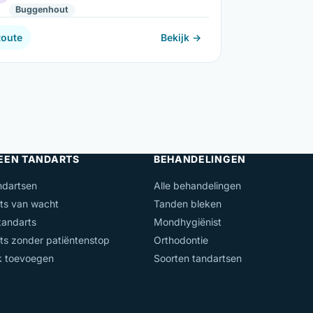
Buggenhout
Route
Bekijk →
 EEN TANDARTS
BEHANDELINGEN
ndartsen
Alle behandelingen
ts van wacht
Tanden bleken
andarts
Mondhygiënist
ts zonder patiëntenstop
Orthodontie
jk toevoegen
Soorten tandartsen