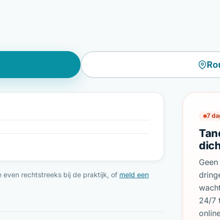
Ro
7 da
Tan
dic
Geen 
dring
even rechtstreeks bij de praktijk, of
meld een
wach
24/7 
onlin