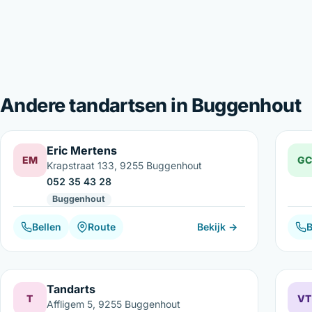
Andere tandartsen in Buggenhout
Eric Mertens
EM
GC
Krapstraat 133, 9255 Buggenhout
052 35 43 28
Buggenhout
Bellen
Route
Bekijk →
B
Tandarts
T
VT
Affligem 5, 9255 Buggenhout