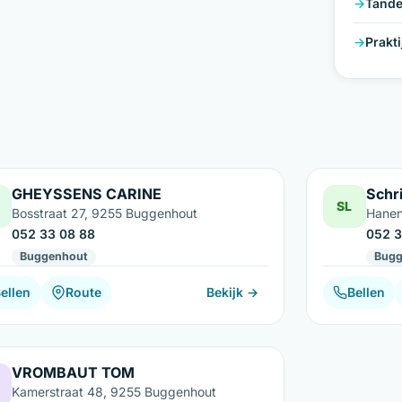
Tande
Prakt
GHEYSSENS CARINE
Schri
SL
Bosstraat 27, 9255 Buggenhout
Hanen
052 33 08 88
052 3
Buggenhout
Bugg
ellen
Route
Bekijk →
Bellen
VROMBAUT TOM
Kamerstraat 48, 9255 Buggenhout