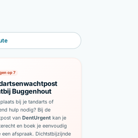
ute
gen op 7
dartsenwachtpost
htbij Buggenhout
plaats bij je tandarts of
end hulp nodig? Bij de
tpost van
DentUrgent
kan je
terecht en boek je eenvoudig
e een afspraak. Dichtstbijzijnde