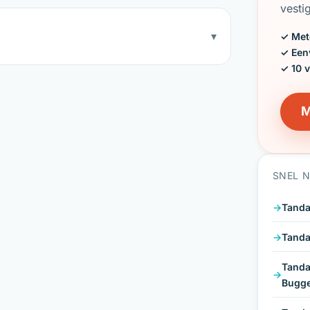
vesti
▾
✓ Met
✓ Een
✓ 10 
M
SNEL 
Tanda
Tanda
Tanda
Bugg