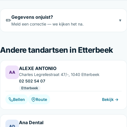
Gegevens onjuist?
✏️
▾
Meld een correctie — we kijken het na.
Andere tandartsen in Etterbeek
ALEXE ANTONIO
AA
Charles Legrellestraat 47/-, 1040 Etterbeek
02 502 54 07
Etterbeek
Bellen
Route
Bekijk →
Ana Dental
AD