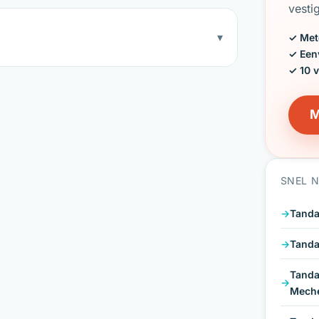
vesti
▾
✓ Met
✓ Een
✓ 10 
M
SNEL 
Tanda
Tanda
Tanda
Mech