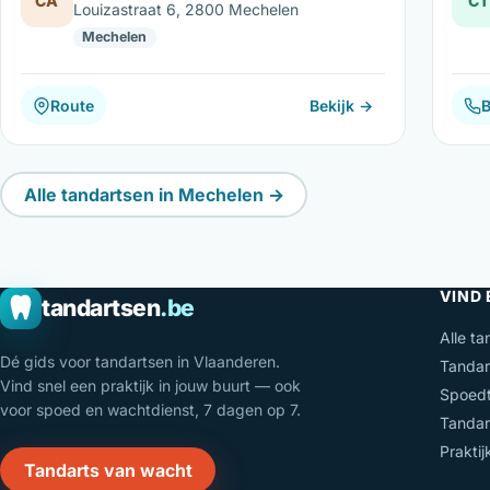
CA
CT
Louizastraat 6, 2800 Mechelen
Mechelen
Route
Bekijk →
B
Alle tandartsen in Mechelen →
VIND
tandartsen
.be
Alle ta
Dé gids voor tandartsen in Vlaanderen.
Tandar
Vind snel een praktijk in jouw buurt — ook
Spoedt
voor spoed en wachtdienst, 7 dagen op 7.
Tandar
Prakti
Tandarts van wacht