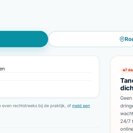
Ro
en
7 da
Tan
dic
Geen 
dring
even rechtstreeks bij de praktijk, of
meld een
wach
24/7 
onlin