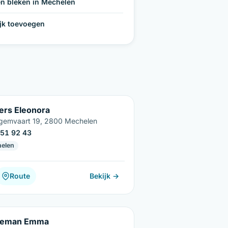
n bleken in Mechelen
ijk toevoegen
ers Eleonora
emvaart 19, 2800 Mechelen
51 92 43
elen
Route
Bekijk →
reman Emma