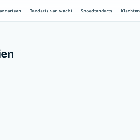
andartsen
Tandarts van wacht
Spoedtandarts
Klachte
ien