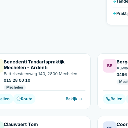
Tande
Prakt
Benedenti Tandartspraktijk
Borg
BE
Mechelen - Ardenti
Auweg
Battelsesteenweg 140, 2800 Mechelen
0496 
015 28 00 10
Mech
Mechelen
ellen
Route
Bekijk →
Bellen
Clauwaert Tom
Coo