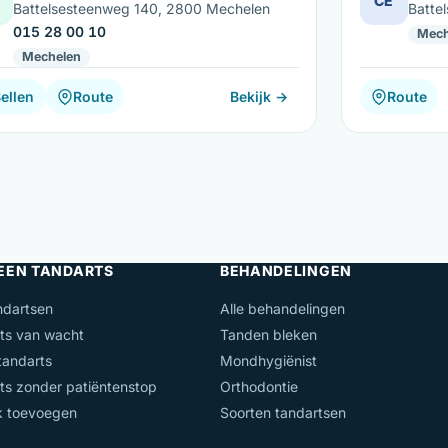
CE
Battelsesteenweg 140, 2800 Mechelen
Batte
015 28 00 10
Mech
Mechelen
ellen
Route
Bekijk →
Route
 EEN TANDARTS
BEHANDELINGEN
ndartsen
Alle behandelingen
ts van wacht
Tanden bleken
andarts
Mondhygiënist
ts zonder patiëntenstop
Orthodontie
jk toevoegen
Soorten tandartsen