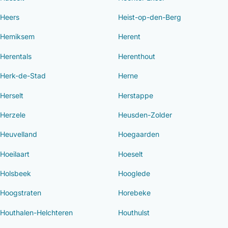
Heers
Heist-op-den-Berg
Hemiksem
Herent
Herentals
Herenthout
Herk-de-Stad
Herne
Herselt
Herstappe
Herzele
Heusden-Zolder
Heuvelland
Hoegaarden
Hoeilaart
Hoeselt
Holsbeek
Hooglede
Hoogstraten
Horebeke
Houthalen-Helchteren
Houthulst