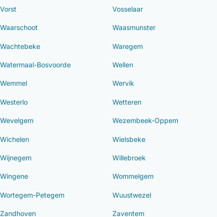
Vorst
Vosselaar
Waarschoot
Waasmunster
Wachtebeke
Waregem
Watermaal-Bosvoorde
Wellen
Wemmel
Wervik
Westerlo
Wetteren
Wevelgem
Wezembeek-Oppem
Wichelen
Wielsbeke
Wijnegem
Willebroek
Wingene
Wommelgem
Wortegem-Petegem
Wuustwezel
Zandhoven
Zaventem