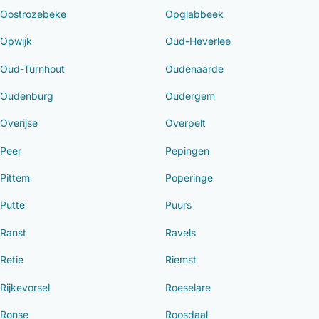
Oostrozebeke
Opglabbeek
Opwijk
Oud-Heverlee
Oud-Turnhout
Oudenaarde
Oudenburg
Oudergem
Overijse
Overpelt
Peer
Pepingen
Pittem
Poperinge
Putte
Puurs
Ranst
Ravels
Retie
Riemst
Rijkevorsel
Roeselare
Ronse
Roosdaal