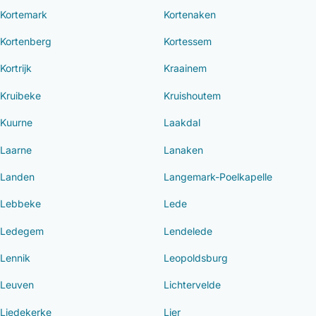
Kortemark
Kortenaken
Kortenberg
Kortessem
Kortrijk
Kraainem
Kruibeke
Kruishoutem
Kuurne
Laakdal
Laarne
Lanaken
Landen
Langemark-Poelkapelle
Lebbeke
Lede
Ledegem
Lendelede
Lennik
Leopoldsburg
Leuven
Lichtervelde
Liedekerke
Lier