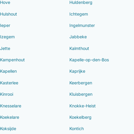
Hove
Huldenberg
Hulshout
Ichtegem
Ieper
Ingelmunster
Izegem
Jabbeke
Jette
Kalmthout
Kampenhout
Kapelle-op-den-Bos
Kapellen
Kaprijke
Kasterlee
Keerbergen
Kinrooi
Kluisbergen
Knesselare
Knokke-Heist
Koekelare
Koekelberg
Koksijde
Kontich