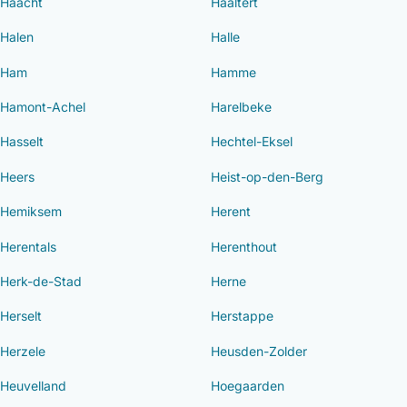
Haacht
Haaltert
Halen
Halle
Ham
Hamme
Hamont-Achel
Harelbeke
Hasselt
Hechtel-Eksel
Heers
Heist-op-den-Berg
Hemiksem
Herent
Herentals
Herenthout
Herk-de-Stad
Herne
Herselt
Herstappe
Herzele
Heusden-Zolder
Heuvelland
Hoegaarden