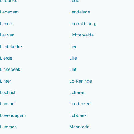
Lebbeke
Lede
Ledegem
Lendelede
Lennik
Leopoldsburg
Leuven
Lichtervelde
Liedekerke
Lier
Lierde
Lille
Linkebeek
Lint
Linter
Lo-Reninge
Lochristi
Lokeren
Lommel
Londerzeel
Lovendegem
Lubbeek
Lummen
Maarkedal