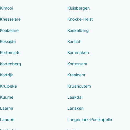
Kinrooi
Kluisbergen
Knesselare
Knokke-Heist
Koekelare
Koekelberg
Koksijde
Kontich
Kortemark
Kortenaken
Kortenberg
Kortessem
Kortrijk
Kraainem
Kruibeke
Kruishoutem
Kuurne
Laakdal
Laarne
Lanaken
Landen
Langemark-Poelkapelle