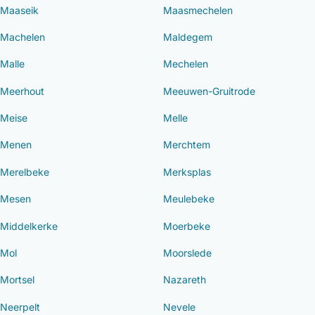
Maaseik
Maasmechelen
Machelen
Maldegem
Malle
Mechelen
Meerhout
Meeuwen-Gruitrode
Meise
Melle
Menen
Merchtem
Merelbeke
Merksplas
Mesen
Meulebeke
Middelkerke
Moerbeke
Mol
Moorslede
Mortsel
Nazareth
Neerpelt
Nevele