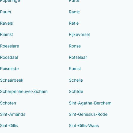
Poperinge
Putte
Puurs
Ranst
Ravels
Retie
Riemst
Rijkevorsel
Roeselare
Ronse
Roosdaal
Rotselaar
Ruiselede
Rumst
Schaarbeek
Schelle
Scherpenheuvel-Zichem
Schilde
Schoten
Sint-Agatha-Berchem
Sint-Amands
Sint-Genesius-Rode
Sint-Gillis
Sint-Gillis-Waas