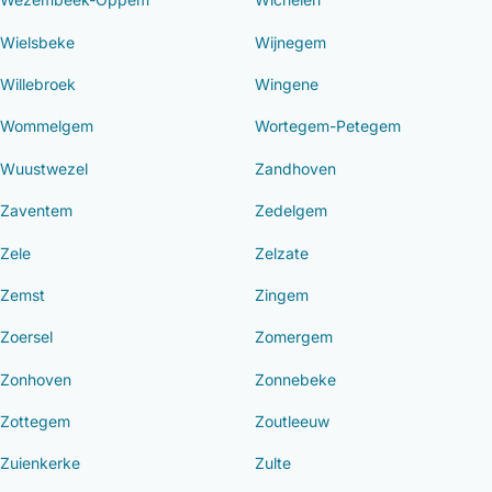
Wielsbeke
Wijnegem
Willebroek
Wingene
Wommelgem
Wortegem-Petegem
Wuustwezel
Zandhoven
Zaventem
Zedelgem
Zele
Zelzate
Zemst
Zingem
Zoersel
Zomergem
Zonhoven
Zonnebeke
Zottegem
Zoutleeuw
Zuienkerke
Zulte