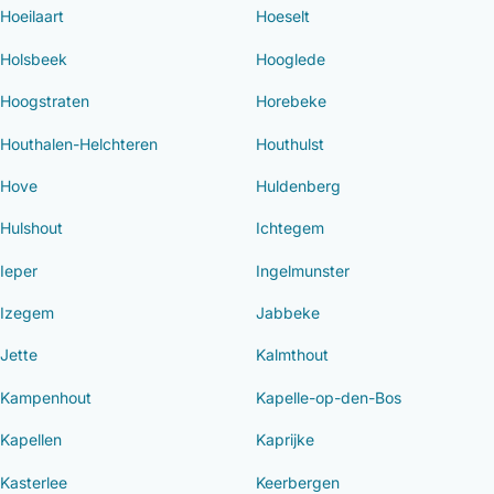
Hoeilaart
Hoeselt
Holsbeek
Hooglede
Hoogstraten
Horebeke
Houthalen-Helchteren
Houthulst
Hove
Huldenberg
Hulshout
Ichtegem
Ieper
Ingelmunster
Izegem
Jabbeke
Jette
Kalmthout
Kampenhout
Kapelle-op-den-Bos
Kapellen
Kaprijke
Kasterlee
Keerbergen