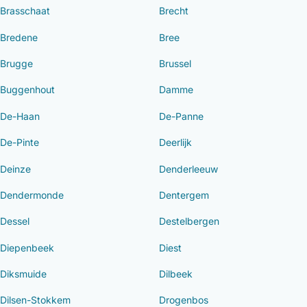
Brasschaat
Brecht
Bredene
Bree
Brugge
Brussel
Buggenhout
Damme
De-Haan
De-Panne
De-Pinte
Deerlijk
Deinze
Denderleeuw
Dendermonde
Dentergem
Dessel
Destelbergen
Diepenbeek
Diest
Diksmuide
Dilbeek
Dilsen-Stokkem
Drogenbos