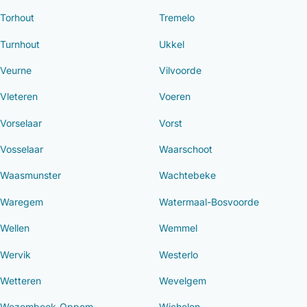
Torhout
Tremelo
Turnhout
Ukkel
Veurne
Vilvoorde
Vleteren
Voeren
Vorselaar
Vorst
Vosselaar
Waarschoot
Waasmunster
Wachtebeke
Waregem
Watermaal-Bosvoorde
Wellen
Wemmel
Wervik
Westerlo
Wetteren
Wevelgem
Wezembeek-Oppem
Wichelen