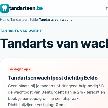
tandartsen
.be
T
Home
/
Tandartsen
/
Eeklo
/
Tandarts van wacht
TANDARTS VAN WACHT
Tandarts van wach
7 dagen op 7
Tandartsenwachtpost dichtbij Eeklo
Geen plaats bij je tandarts of dringend hulp nodig? Bij
de wachtpost van
DentUrgent
kan je 24/7 terecht en
boek je eenvoudig online een afspraak.
Dichtstbijzijnde vestiging:
Gent
.