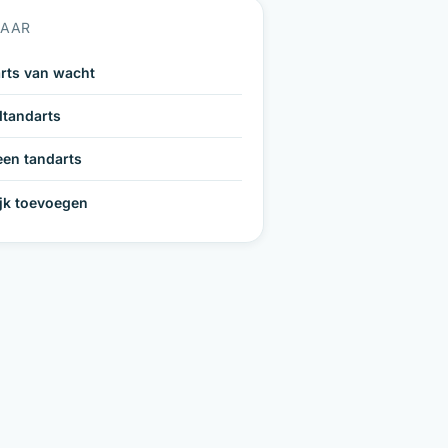
NAAR
rts van wacht
tandarts
een tandarts
ijk toevoegen