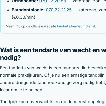
Orthodontie:
070 22 20 88
— zaterdag, zon- e
Parodontologie:
070 22 21 25
— zaterdag, zon
(€0,30/min)
Meer info op de officiële website
tandarts.be/wachtdienst
.
Wat is een tandarts van wacht en 
nodig?
Een tandarts van wacht is een tandarts die beschikb
normale praktijkuren. Of je nu een ernstige tandpij
andere dringende tandheelkundige zorg nodig hebt, 
klaar om je te helpen.
Tandpijn kan onverwachts en op de meest ongeleg