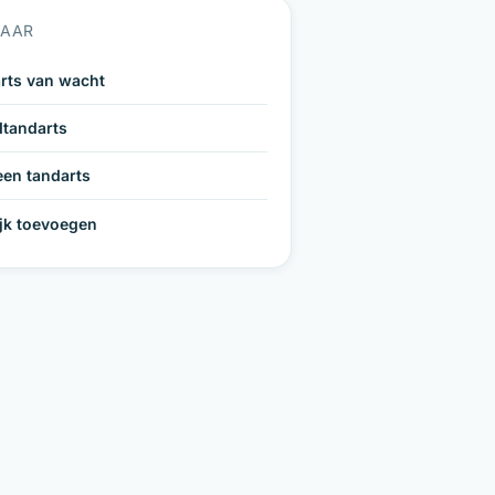
NAAR
rts van wacht
tandarts
een tandarts
ijk toevoegen