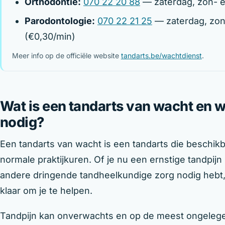
Orthodontie:
070 22 20 88
— zaterdag, zon- e
Parodontologie:
070 22 21 25
— zaterdag, zon
(€0,30/min)
Meer info op de officiële website
tandarts.be/wachtdienst
.
Wat is een tandarts van wacht en 
nodig?
Een tandarts van wacht is een tandarts die beschikb
normale praktijkuren. Of je nu een ernstige tandpij
andere dringende tandheelkundige zorg nodig hebt, 
klaar om je te helpen.
Tandpijn kan onverwachts en op de meest ongeleg