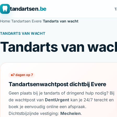
tandartsen
.be
T
Home
/
Tandartsen
/
Evere
/
Tandarts van wacht
TANDARTS VAN WACHT
Tandarts van wach
7 dagen op 7
Tandartsenwachtpost dichtbij Evere
Geen plaats bij je tandarts of dringend hulp nodig? Bij
de wachtpost van
DentUrgent
kan je 24/7 terecht en
boek je eenvoudig online een afspraak.
Dichtstbijzijnde vestiging:
Mechelen
.