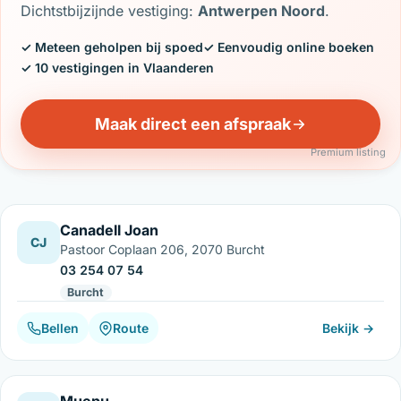
Dichtstbijzijnde vestiging:
Antwerpen Noord
.
✓ Meteen geholpen bij spoed
✓ Eenvoudig online boeken
✓ 10 vestigingen in Vlaanderen
Maak direct een afspraak
Premium listing
Canadell Joan
CJ
Pastoor Coplaan 206, 2070 Burcht
03 254 07 54
Burcht
Bellen
Route
Bekijk →
Muepu