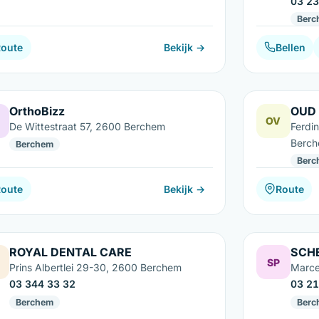
03 23
Berc
Route
Bekijk →
Bellen
OrthoBizz
OUD 
OV
De Wittestraat 57, 2600 Berchem
Ferdi
Berc
Berchem
Berc
Route
Bekijk →
Route
ROYAL DENTAL CARE
SCH
SP
Prins Albertlei 29-30, 2600 Berchem
Marce
03 344 33 32
03 21
Berchem
Berc