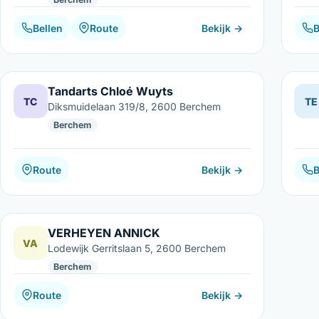
Bellen
Route
Bekijk →
B
Tandarts Chloé Wuyts
TC
TE
Diksmuidelaan 319/8, 2600 Berchem
Berchem
Route
Bekijk →
B
VERHEYEN ANNICK
VA
Lodewijk Gerritslaan 5, 2600 Berchem
Berchem
Route
Bekijk →