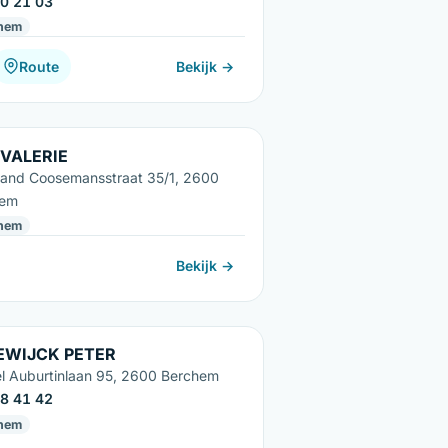
0 21 03
hem
Route
Bekijk →
VALERIE
nand Coosemansstraat 35/1, 2600
hem
hem
Bekijk →
EWIJCK PETER
l Auburtinlaan 95, 2600 Berchem
8 41 42
hem