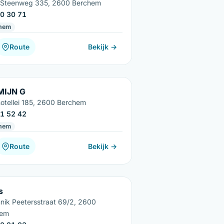
 Steenweg 335, 2600 Berchem
0 30 71
hem
Route
Bekijk →
MIJN G
hotellei 185, 2600 Berchem
1 52 42
hem
Route
Bekijk →
s
nik Peetersstraat 69/2, 2600
hem