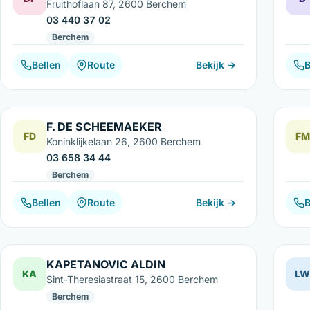
Fruithoflaan 87, 2600 Berchem
03 440 37 02
Berchem
Bellen
Route
Bekijk →
B
F. DE SCHEEMAEKER
FD
FM
Koninklijkelaan 26, 2600 Berchem
03 658 34 44
Berchem
Bellen
Route
Bekijk →
B
KAPETANOVIC ALDIN
KA
L
Sint-Theresiastraat 15, 2600 Berchem
Berchem