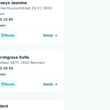
aeys Jasmine
hiel Roucourtstraat 25-27, 2600
hem
0 10 80
hem
Route
Bekijk →
rchgrave Sofie
hoflaan 38/11, 2600 Berchem
0 39 59
hem
Route
Bekijk →
dent