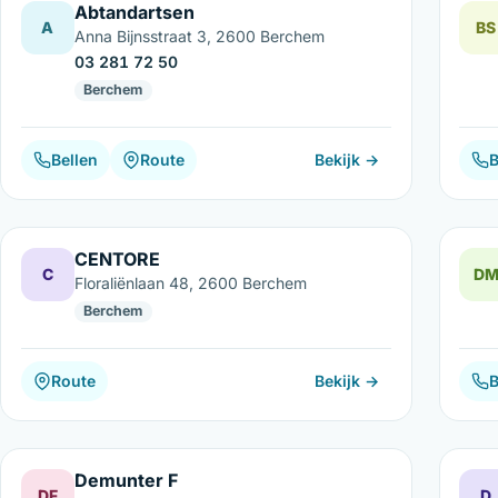
Abtandartsen
A
BS
Anna Bijnsstraat 3, 2600 Berchem
03 281 72 50
Berchem
Bellen
Route
Bekijk →
B
CENTORE
C
D
Floraliënlaan 48, 2600 Berchem
Berchem
Route
Bekijk →
B
Demunter F
DF
D