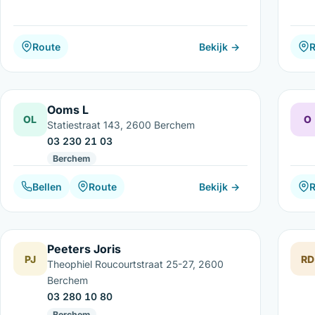
Route
Bekijk →
Ooms L
OL
O
Statiestraat 143, 2600 Berchem
03 230 21 03
Berchem
Bellen
Route
Bekijk →
Peeters Joris
PJ
RD
Theophiel Roucourtstraat 25-27, 2600
Berchem
03 280 10 80
Berchem