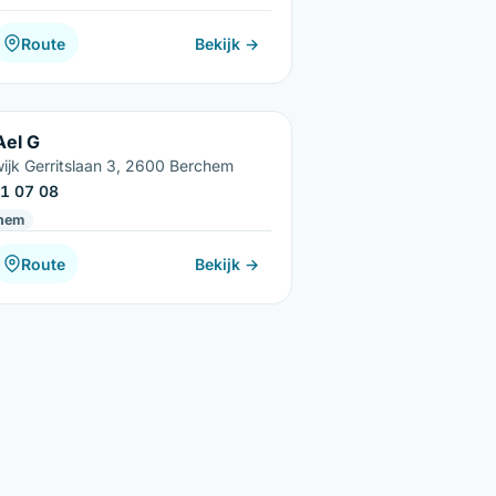
Route
Bekijk →
Ael G
ijk Gerritslaan 3, 2600 Berchem
1 07 08
hem
Route
Bekijk →