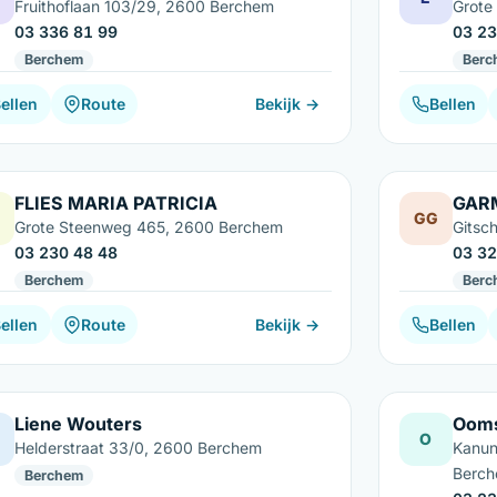
Fruithoflaan 103/29, 2600 Berchem
Grote
03 336 81 99
03 23
Berchem
Berc
ellen
Route
Bekijk →
Bellen
FLIES MARIA PATRICIA
GAR
GG
Grote Steenweg 465, 2600 Berchem
Gitsc
03 230 48 48
03 32
Berchem
Berc
ellen
Route
Bekijk →
Bellen
Liene Wouters
Oom
W
O
Helderstraat 33/0, 2600 Berchem
Kanun
Berc
Berchem