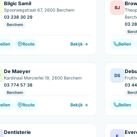
Bilgic Samil
Brow
BJ
Spoorwegstraat 67, 2600 Berchem
Theop
03 238 30 29
Berc
03 28
Berchem
Berc
ellen
Route
Bekijk →
Bellen
De Maeyer
Debu
M
DS
Kardinaal Mercierlei 19, 2600 Berchem
Fruit
03 774 57 38
03 44
Berchem
Berc
ellen
Route
Bekijk →
Bellen
Dentisterie
Ever
E