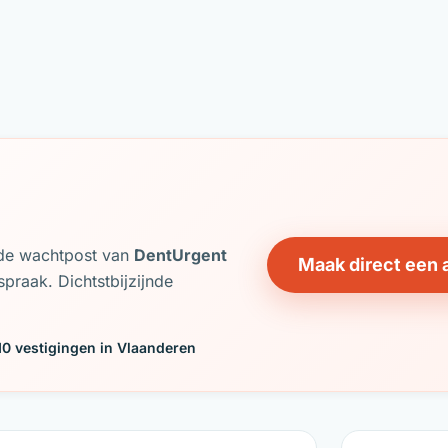
j de wachtpost van
DentUrgent
Maak direct een 
praak. Dichtstbijzijnde
10 vestigingen in Vlaanderen