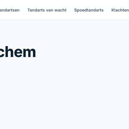
andartsen
Tandarts van wacht
Spoedtandarts
Klachte
rchem