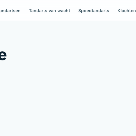
andartsen
Tandarts van wacht
Spoedtandarts
Klachte
e