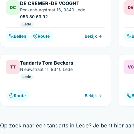
DE CREMER-DE VOOGHT
DC
DV
Ronkenburgstraat 16, 9340 Lede
053 80 63 92
Lede
Bellen
Route
Bekijk →
B
Tandarts Tom Beckers
TT
VC
Nieuwstraat 11, 9340 Lede
Lede
Route
Bekijk →
B
Op zoek naar een tandarts in Lede? Je bent hier aan 