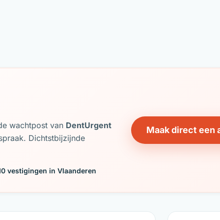
j de wachtpost van
DentUrgent
Maak direct een 
praak. Dichtstbijzijnde
10 vestigingen in Vlaanderen