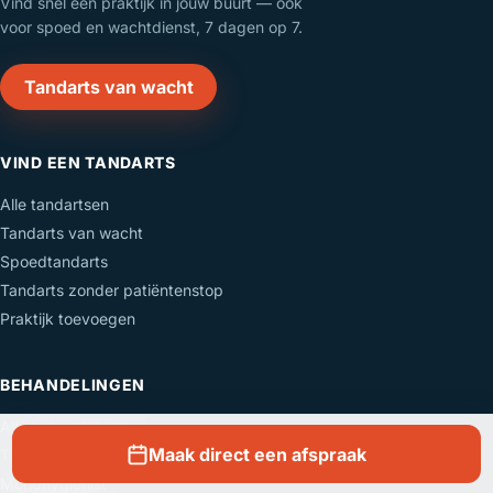
Vind snel een praktijk in jouw buurt — ook
voor spoed en wachtdienst, 7 dagen op 7.
Tandarts van wacht
VIND EEN TANDARTS
Alle tandartsen
Tandarts van wacht
Spoedtandarts
Tandarts zonder patiëntenstop
Praktijk toevoegen
BEHANDELINGEN
Alle behandelingen
Maak direct een afspraak
Tanden bleken
Mondhygiënist