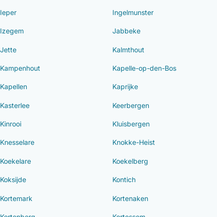
Ieper
Ingelmunster
Izegem
Jabbeke
Jette
Kalmthout
Kampenhout
Kapelle-op-den-Bos
Kapellen
Kaprijke
Kasterlee
Keerbergen
Kinrooi
Kluisbergen
Knesselare
Knokke-Heist
Koekelare
Koekelberg
Koksijde
Kontich
Kortemark
Kortenaken
Kortenberg
Kortessem