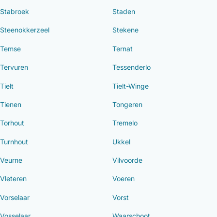
Stabroek
Staden
Steenokkerzeel
Stekene
Temse
Ternat
Tervuren
Tessenderlo
Tielt
Tielt-Winge
Tienen
Tongeren
Torhout
Tremelo
Turnhout
Ukkel
Veurne
Vilvoorde
Vleteren
Voeren
Vorselaar
Vorst
Vosselaar
Waarschoot