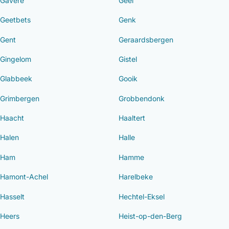
Gavere
Geel
Geetbets
Genk
Gent
Geraardsbergen
Gingelom
Gistel
Glabbeek
Gooik
Grimbergen
Grobbendonk
Haacht
Haaltert
Halen
Halle
Ham
Hamme
Hamont-Achel
Harelbeke
Hasselt
Hechtel-Eksel
Heers
Heist-op-den-Berg