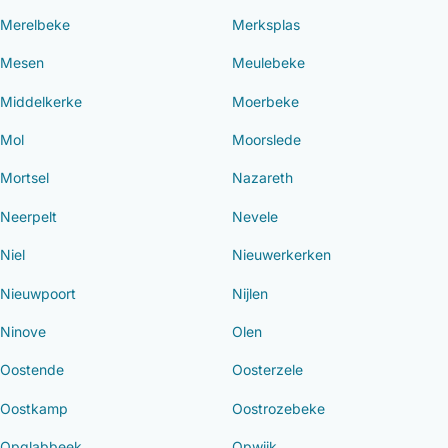
Merelbeke
Merksplas
Mesen
Meulebeke
Middelkerke
Moerbeke
Mol
Moorslede
Mortsel
Nazareth
Neerpelt
Nevele
Niel
Nieuwerkerken
Nieuwpoort
Nijlen
Ninove
Olen
Oostende
Oosterzele
Oostkamp
Oostrozebeke
Opglabbeek
Opwijk