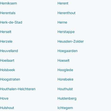
Hemiksem
Herent
Herentals
Herenthout
Herk-de-Stad
Herne
Herselt
Herstappe
Herzele
Heusden-Zolder
Heuvelland
Hoegaarden
Hoeilaart
Hoeselt
Holsbeek
Hooglede
Hoogstraten
Horebeke
Houthalen-Helchteren
Houthulst
Hove
Huldenberg
Hulshout
Ichtegem