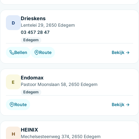
Drieskens
D
Lentelei 29, 2650 Edegem
03 457 28 47
Edegem
Bellen
Route
Bekijk →
Endomax
E
Pastoor Moonslaan 58, 2650 Edegem
Edegem
Route
Bekijk →
HEINIX
H
Mechelsesteenweg 374, 2650 Edegem