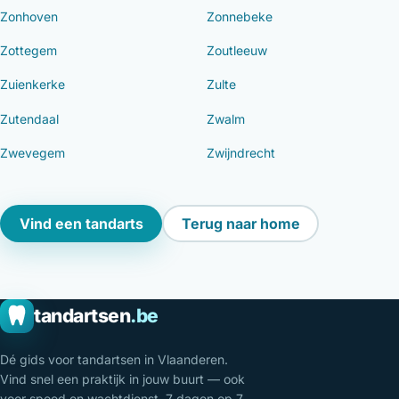
Zonhoven
Zonnebeke
Zottegem
Zoutleeuw
Zuienkerke
Zulte
Zutendaal
Zwalm
Zwevegem
Zwijndrecht
Vind een tandarts
Terug naar home
tandartsen
.be
Dé gids voor tandartsen in Vlaanderen.
Vind snel een praktijk in jouw buurt — ook
voor spoed en wachtdienst, 7 dagen op 7.