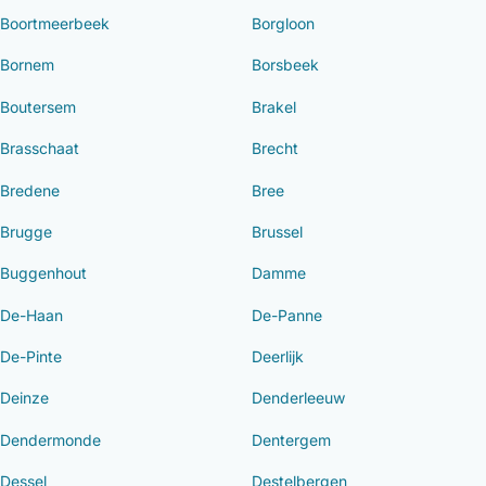
Boortmeerbeek
Borgloon
Bornem
Borsbeek
Boutersem
Brakel
Brasschaat
Brecht
Bredene
Bree
Brugge
Brussel
Buggenhout
Damme
De-Haan
De-Panne
De-Pinte
Deerlijk
Deinze
Denderleeuw
Dendermonde
Dentergem
Dessel
Destelbergen