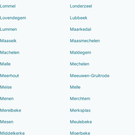
Lommel
Londerzeel
Lovendegem
Lubbeek
Lummen
Maarkedal
Maaseik
Maasmechelen
Machelen
Maldegem
Malle
Mechelen
Meerhout
Meeuwen-Gruitrode
Meise
Melle
Menen
Merchtem
Merelbeke
Merksplas
Mesen
Meulebeke
Middelkerke
Moerbeke