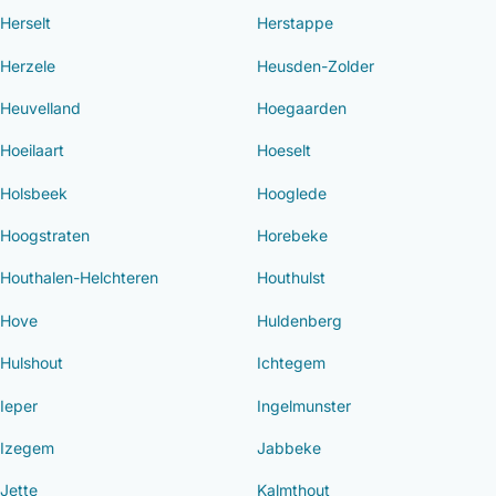
Herselt
Herstappe
Herzele
Heusden-Zolder
Heuvelland
Hoegaarden
Hoeilaart
Hoeselt
Holsbeek
Hooglede
Hoogstraten
Horebeke
Houthalen-Helchteren
Houthulst
Hove
Huldenberg
Hulshout
Ichtegem
Ieper
Ingelmunster
Izegem
Jabbeke
Jette
Kalmthout