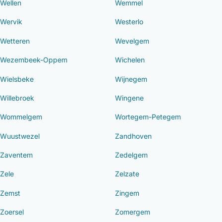
Wellen
Wemmel
Wervik
Westerlo
Wetteren
Wevelgem
Wezembeek-Oppem
Wichelen
Wielsbeke
Wijnegem
Willebroek
Wingene
Wommelgem
Wortegem-Petegem
Wuustwezel
Zandhoven
Zaventem
Zedelgem
Zele
Zelzate
Zemst
Zingem
Zoersel
Zomergem