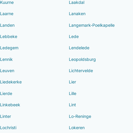
Kuurne
Laakdal
Laarne
Lanaken
Landen
Langemark-Poelkapelle
Lebbeke
Lede
Ledegem
Lendelede
Lennik
Leopoldsburg
Leuven
Lichtervelde
Liedekerke
Lier
Lierde
Lille
Linkebeek
Lint
Linter
Lo-Reninge
Lochristi
Lokeren