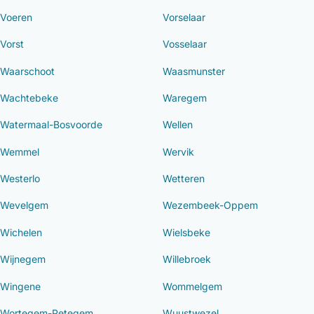
Voeren
Vorselaar
Vorst
Vosselaar
Waarschoot
Waasmunster
Wachtebeke
Waregem
Watermaal-Bosvoorde
Wellen
Wemmel
Wervik
Westerlo
Wetteren
Wevelgem
Wezembeek-Oppem
Wichelen
Wielsbeke
Wijnegem
Willebroek
Wingene
Wommelgem
Wortegem-Petegem
Wuustwezel