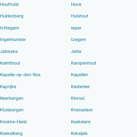
Houthulst
Hove
Huldenberg
Hulshout
Ichtegem
Ieper
Ingelmunster
Izegem
Jabbeke
Jette
Kalmthout
Kampenhout
Kapelle-op-den-Bos
Kapellen
Kaprijke
Kasterlee
Keerbergen
Kinrooi
Kluisbergen
Knesselare
Knokke-Heist
Koekelare
Koekelberg
Koksijde