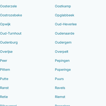
Oosterzele
Oostkamp
Oostrozebeke
Opglabbeek
Opwijk
Oud-Heverlee
Oud-Turnhout
Oudenaarde
Oudenburg
Oudergem
Overijse
Overpelt
Peer
Pepingen
Pittem
Poperinge
Putte
Puurs
Ranst
Ravels
Retie
Riemst
Rijkevorsel
Roeselare