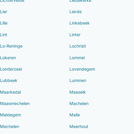
Lichtervelde
Liedekerke
Lier
Lierde
Lille
Linkebeek
Lint
Linter
Lo-Reninge
Lochristi
Lokeren
Lommel
Londerzeel
Lovendegem
Lubbeek
Lummen
Maarkedal
Maaseik
Maasmechelen
Machelen
Maldegem
Malle
Mechelen
Meerhout