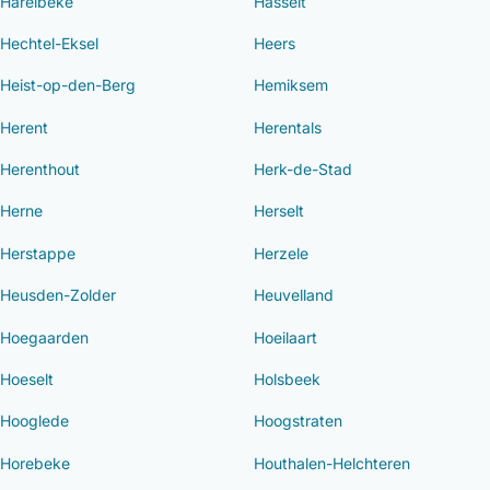
Harelbeke
Hasselt
Hechtel-Eksel
Heers
Heist-op-den-Berg
Hemiksem
Herent
Herentals
Herenthout
Herk-de-Stad
Herne
Herselt
Herstappe
Herzele
Heusden-Zolder
Heuvelland
Hoegaarden
Hoeilaart
Hoeselt
Holsbeek
Hooglede
Hoogstraten
Horebeke
Houthalen-Helchteren