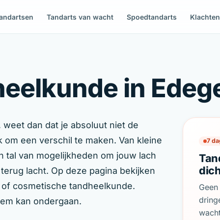
andartsen
Tandarts van wacht
Spoedtandarts
Klachte
heelkunde in Ede
 weet dan dat je absoluut niet de
k om een verschil te maken. Van kleine
7 da
jn tal van mogelijkheden om jouw lach
Tan
dic
terug lacht. Op deze pagina bekijken
e of cosmetische tandheelkunde.
Geen 
dring
egem kan ondergaan.
wach