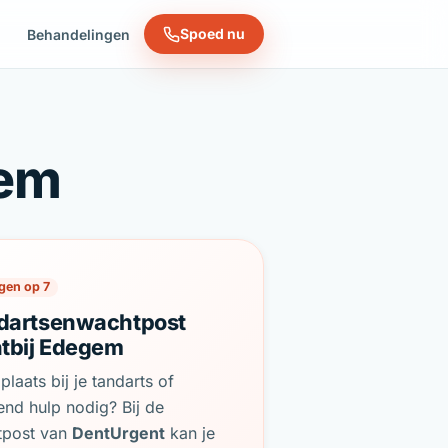
Spoed nu
n
Behandelingen
gem
gen op 7
dartsenwachtpost
htbij Edegem
plaats bij je tandarts of
end hulp nodig? Bij de
tpost van
DentUrgent
kan je