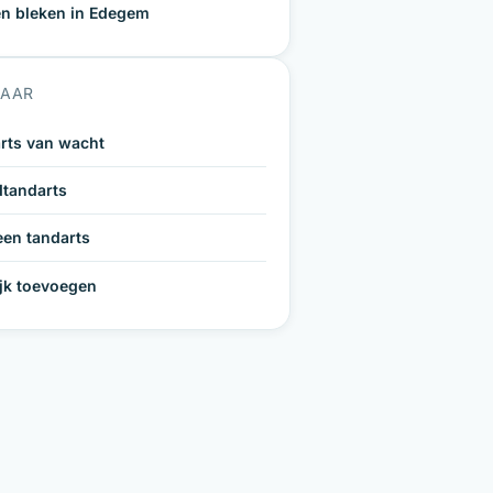
n bleken in Edegem
NAAR
rts van wacht
tandarts
een tandarts
ijk toevoegen