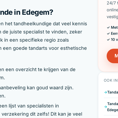
24/7 
onlin
unde in Edegem?
vesti
n het tandheelkundige dat veel kennis
✓ Met
de juiste specialist te vinden, zeker
✓ Een
✓ 10 
k in een specifieke regio zoals
m een goede tandarts voor esthetische
M
n een overzicht te krijgen van de
em.
OOK I
aanbeveling kan goud waard zijn.
Tanda
en.
Tanda
n lijst van specialisten in
Edeg
rzekering dit zelfs! Dit kan je veel