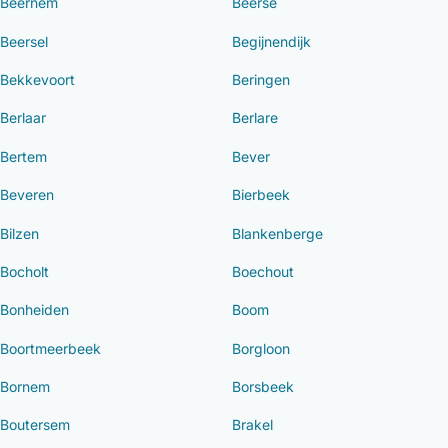
Beernem
Beerse
Beersel
Begijnendijk
Bekkevoort
Beringen
Berlaar
Berlare
Bertem
Bever
Beveren
Bierbeek
Bilzen
Blankenberge
Bocholt
Boechout
Bonheiden
Boom
Boortmeerbeek
Borgloon
Bornem
Borsbeek
Boutersem
Brakel