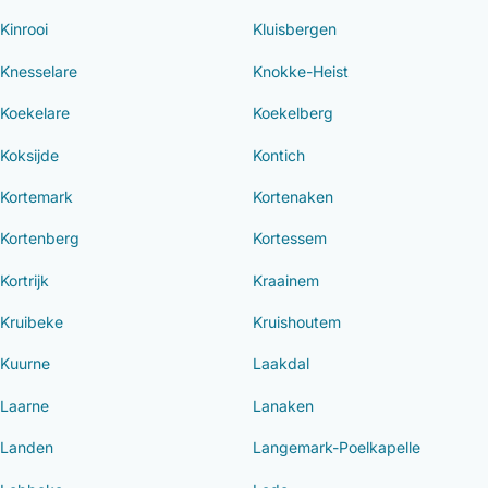
Kinrooi
Kluisbergen
Knesselare
Knokke-Heist
Koekelare
Koekelberg
Koksijde
Kontich
Kortemark
Kortenaken
Kortenberg
Kortessem
Kortrijk
Kraainem
Kruibeke
Kruishoutem
Kuurne
Laakdal
Laarne
Lanaken
Landen
Langemark-Poelkapelle