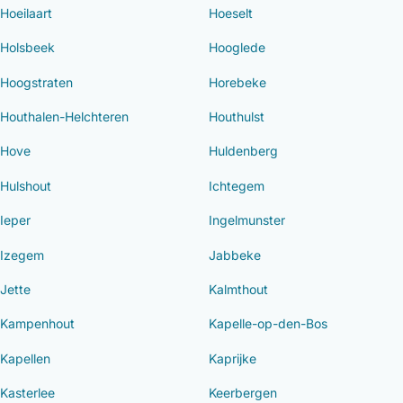
Hoeilaart
Hoeselt
Holsbeek
Hooglede
Hoogstraten
Horebeke
Houthalen-Helchteren
Houthulst
Hove
Huldenberg
Hulshout
Ichtegem
Ieper
Ingelmunster
Izegem
Jabbeke
Jette
Kalmthout
Kampenhout
Kapelle-op-den-Bos
Kapellen
Kaprijke
Kasterlee
Keerbergen