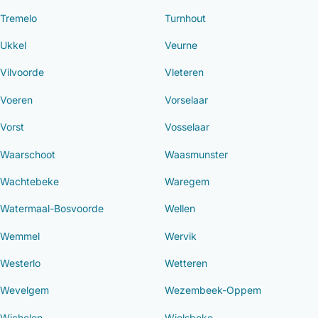
Tremelo
Turnhout
Ukkel
Veurne
Vilvoorde
Vleteren
Voeren
Vorselaar
Vorst
Vosselaar
Waarschoot
Waasmunster
Wachtebeke
Waregem
Watermaal-Bosvoorde
Wellen
Wemmel
Wervik
Westerlo
Wetteren
Wevelgem
Wezembeek-Oppem
Wichelen
Wielsbeke