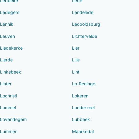
Lebbeke
Lede
Ledegem
Lendelede
Lennik
Leopoldsburg
Leuven
Lichtervelde
Liedekerke
Lier
Lierde
Lille
Linkebeek
Lint
Linter
Lo-Reninge
Lochristi
Lokeren
Lommel
Londerzeel
Lovendegem
Lubbeek
Lummen
Maarkedal