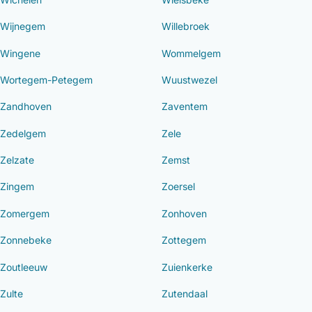
Wijnegem
Willebroek
Wingene
Wommelgem
Wortegem-Petegem
Wuustwezel
Zandhoven
Zaventem
Zedelgem
Zele
Zelzate
Zemst
Zingem
Zoersel
Zomergem
Zonhoven
Zonnebeke
Zottegem
Zoutleeuw
Zuienkerke
Zulte
Zutendaal