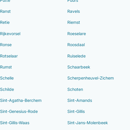
Putte
Puurs
Ranst
Ravels
Retie
Riemst
Rijkevorsel
Roeselare
Ronse
Roosdaal
Rotselaar
Ruiselede
Rumst
Schaarbeek
Schelle
Scherpenheuvel-Zichem
Schilde
Schoten
Sint-Agatha-Berchem
Sint-Amands
Sint-Genesius-Rode
Sint-Gillis
Sint-Gillis-Waas
Sint-Jans-Molenbeek