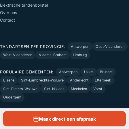
Elektrische tandenborstel
Over ons
Contact
TANDARTSEN PER PROVINCIE:
Antwerpen
Oost-Vlaanderen
West-Vlaanderen
Vlaams-Brabant
Limburg
POPULAIRE GEMEENTEN:
Antwerpen
Ukkel
Brussel
Elsene
Sint-Lambrechts-Woluwe
Anderlecht
Etterbeek
Sint-Pieters-Woluwe
Sint-Niklaas
Mechelen
Vorst
Oudergem
Maak direct een afspraak
© 2026 Tandartsen.be — Monto Bleu BV. Onafhankelijke tandartsengids.
Disclaimer & Privacy
Algemene voorwaarden
Deze website is te koop