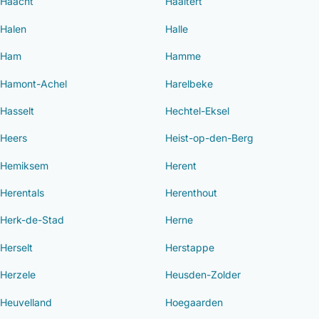
Haacht
Haaltert
Halen
Halle
Ham
Hamme
Hamont-Achel
Harelbeke
Hasselt
Hechtel-Eksel
Heers
Heist-op-den-Berg
Hemiksem
Herent
Herentals
Herenthout
Herk-de-Stad
Herne
Herselt
Herstappe
Herzele
Heusden-Zolder
Heuvelland
Hoegaarden